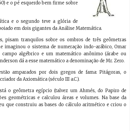
50) e o pé esquerdo bem firme sobre
ítica e o segundo teve a glória de
apoiado em dois gigantes da Análise Matemática.
es, pisam tranquilos sobre os ombros de três geômetras
 que imaginou o sistema de numeração indo-arábico, Omar
o campo algébrico e um matemático anônimo (árabe ou
. Anderson dá a esse matemático a denominação de Mr. Zero.
estão amparados por dois gregos de fama: Pitágoras, o
criador da Axiomática (século III a.C.).
está o geômetra egípcio (talvez um Ahmés, do Papiro de
ões geométricas e calculou áreas e volumes. Na base da
u que construiu as bases do cálculo aritmético e criou o