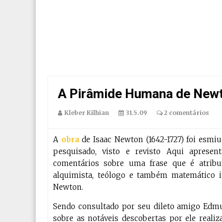
A Pirâmide Humana de New
Kleber Kilhian
31.5.09
2 comentários
A
obra
de Isaac Newton (1642-1727) foi esmi
pesquisado, visto e revisto Aqui apresen
comentários sobre uma frase que é atribuíd
alquimista, teólogo e também matemático 
Newton.
Sendo consultado por seu dileto amigo Edmun
sobre as notáveis descobertas por ele reali