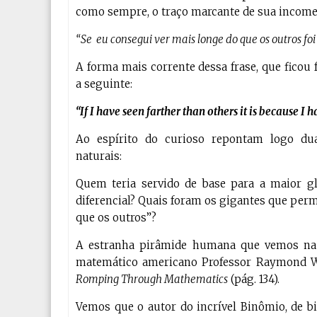
como sempre, o traço marcante de sua income
“Se eu consegui ver mais longe do que os outros foi
A forma mais corrente dessa frase, que ficou
a seguinte:
“If I have seen farther than others it is because I 
Ao espírito do curioso repontam logo du
naturais:
Quem teria servido de base para a maior gl
diferencial? Quais foram os gigantes que per
que os outros”?
A estranha pirâmide humana que vemos na f
matemático americano Professor Raymond W.
Romping Through Mathematics
(pág. 134).
Vemos que o autor do incrível Binômio, de b