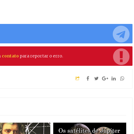
m
contato
para reportar o erro.