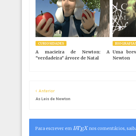
CURIOSIDADES
BIOGRAFIA
A macieira de Newton: A
Uma brev
"verdadeira" árvore de Natal
Newton
Anterior
As Leis de Newton
Para escrever em
nos comentários, sai
L
A
T
E
X