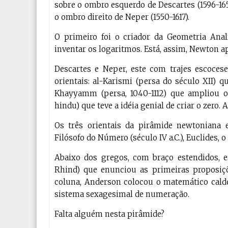
sobre o ombro esquerdo de Descartes (1596-16
o ombro direito de Neper (1550-1617).
O primeiro foi o criador da Geometria Anal
inventar os logaritmos. Está, assim, Newton 
Descartes e Neper, este com trajes escoces
orientais: al-Karismi (persa do século XII)
Khayyamm (persa, 1040-1112) que ampliou 
hindu) que teve a idéia genial de criar o zero
Os três orientais da pirâmide newtoniana 
Filósofo do Número (século IV a.C.), Euclides, o 
Abaixo dos gregos, com braço estendidos, 
Rhind) que enunciou as primeiras proposiç
coluna, Anderson colocou o matemático calde
sistema sexagesimal de numeração.
Falta alguém nesta pirâmide?