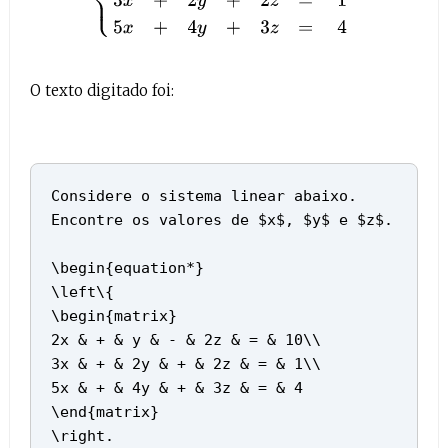
O texto digitado foi:
Considere o sistema linear abaixo.
Encontre os valores de $x$, $y$ e $z$.
\begin{equation*}
\left\{
\begin{matrix}
2x & + & y & - & 2z & = & 10\\
3x & + & 2y & + & 2z & = & 1\\
5x & + & 4y & + & 3z & = & 4
\end{matrix}
\right.