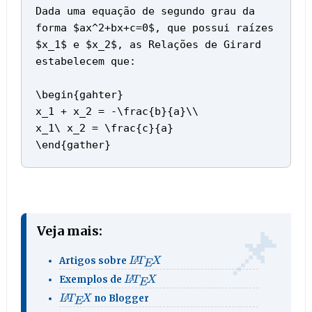
Dada uma equação de segundo grau da
forma $ax^2+bx+c=0$, que possui raízes
$x_1$ e $x_2$, as Relações de Girard
estabelecem que:
\begin{gahter}
x_1 + x_2 = -\frac{b}{a}\\
x_1\ x_2 = \frac{c}{a}
\end{gather}
Veja mais:
L
A
T
E
X
Artigos sobre
L
A
T
E
X
Exemplos de
L
A
T
E
X
no Blogger