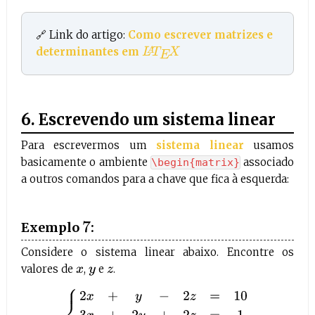
🔗 Link do artigo:
Como escrever matrizes e
determinantes em
L
A
T
E
X
6. Escrevendo um sistema linear
Para escrevermos um
sistema linear
usamos
basicamente o ambiente
associado
\begin{matrix}
a outros comandos para a chave que fica à esquerda:
Exemplo
:
7
Considere o sistema linear abaixo. Encontre os
valores de
,
e
.
x
y
z
{
2
x
+
y
−
2
z
=
10
3
x
+
2
y
+
2
z
=
1
5
x
+
4
y
+
3
z
=
4