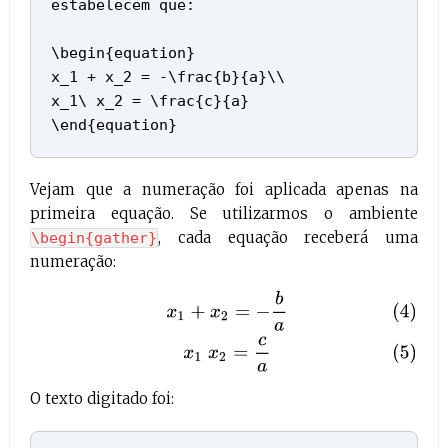
estabelecem que:
\begin{equation}
x_1 + x_2 = -\frac{b}{a}\\
x_1\ x_2 = \frac{c}{a}
\end{equation}
Vejam que a numeração foi aplicada apenas na
primeira equação. Se utilizarmos o ambiente
, cada equação receberá uma
\begin{gather}
numeração:
(4)
x
1
+
x
2
=
−
b
a
(5)
x
1
x
2
=
c
a
O texto digitado foi: