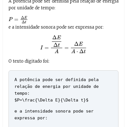
A potência pode ser definida pela relação de energia
por unidade de tempo:
P
=
Δ
E
Δ
t
e a intensidade sonora pode ser expressa por:
I
=
Δ
E
Δ
t
A
=
Δ
E
A
⋅
Δ
t
O texto digitado foi:
A potência pode ser definida pela
relação de energia por unidade de
tempo:
$P=\frac{\Delta E}{\Delta t}$
e a intensidade sonora pode ser
expressa por: