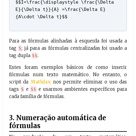
$$I=\frac{\displaystyle \frac{\Delta
E}{\Delta t}}{A} =\frac{\Delta E}
{A\cdot \Delta t}$$
Para as fórmulas alinhadas à esquerda foi usada a
tag
; já para as fórmulas centralizadas foi usado a
$
tag dupla
.
$$
Estes foram exemplos básicos de como inserir
fórmulas num texto matemático. No entanto, o
scripit
da
MathJax
nos permite eliminar o uso das
tags
e
e usarmos ambientes específicos para
$
$$
cada família de fórmulas.
3. Numeração automática de
fórmulas