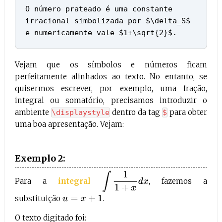
O número prateado é uma constante
irracional simbolizada por $\delta_S$
e numericamente vale $1+\sqrt{2}$.
Vejam que os símbolos e números ficam
perfeitamente alinhados ao texto. No entanto, se
quisermos escrever, por exemplo, uma fração,
integral ou somatório, precisamos introduzir o
ambiente
dentro da tag
para obter
\displaystyle
$
uma boa apresentação. Vejam:
Exemplo 2:
∫
1
1
+
x
d
x
Para a
integral
, fazemos a
substituição
.
u
=
x
+
1
O texto digitado foi: