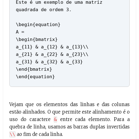
Este é um exemplo de uma matriz
quadrada de ordem 3.
\begin{equation}
A =
\begin{bmatrix}
a_{11} & a_{12} & a_{13}\\
a_{21} & a_{22} & a_{23}\\
a_{31} & a_{32} & a_{33}
\end{bmatrix}
\end{equation}
Vejam que os elementos das linhas e das colunas
estão alinhados. O que permite este alinhamento é o
uso do caractere
entre cada elemento. Para a
&
quebra de linha, usamos as barras duplas invertidas
ao fim de cada linha.
\\