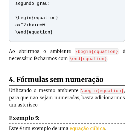
segundo grau:
\begin{equation}
ax^2+bx+c=0
\end{equation}
Ao abrirmos o ambiente
é
\begin{equation}
necessário fecharmos com
.
\end{equation}
4. Fórmulas sem numeração
Utilizando o mesmo ambiente
,
\begin{equation}
para que não sejam numeradas, basta adicionarmos
um asterisco:
Exemplo 5:
Este é um exemplo de uma
equação cúbica
: