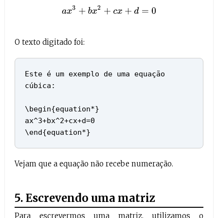
a
x
3
+
b
x
2
+
c
x
+
d
=
0
O texto digitado foi:
Este é um exemplo de uma equação
cúbica:
\begin{equation*}
ax^3+bx^2+cx+d=0
\end{equation*}
Vejam que a equação não recebe numeração.
5. Escrevendo uma matriz
Para escrevermos uma matriz, utilizamos o