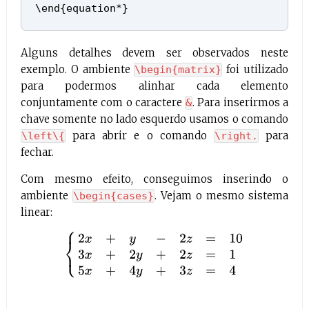
\end{equation*}
Alguns detalhes devem ser observados neste
exemplo. O ambiente
foi utilizado
\begin{matrix}
para podermos alinhar cada elemento
conjuntamente com o caractere
. Para inserirmos a
&
chave somente no lado esquerdo usamos o comando
para abrir e o comando
para
\left\{
\right.
fechar.
Com mesmo efeito, conseguimos inserindo o
ambiente
. Vejam o mesmo sistema
\begin{cases}
linear:
{
2
x
+
y
−
2
z
=
10
3
x
+
2
y
+
2
z
=
1
5
x
+
4
y
+
3
z
=
4