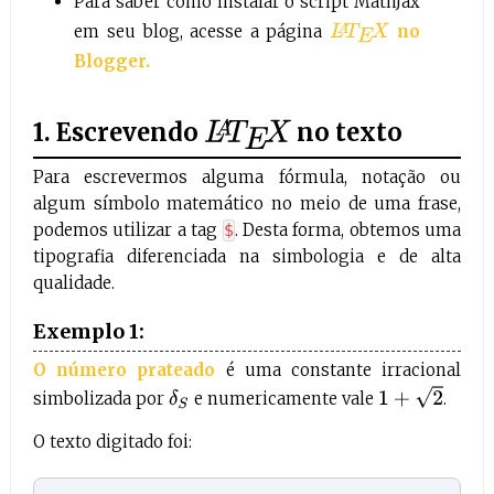
Para saber como instalar o script MathJax
em seu blog, acesse a página
no
L
A
T
E
X
Blogger.
1. Escrevendo
no texto
L
A
T
E
X
Para escrevermos alguma fórmula, notação ou
algum símbolo matemático no meio de uma frase,
podemos utilizar a tag
. Desta forma, obtemos uma
$
tipografia diferenciada na simbologia e de alta
qualidade.
Exemplo 1:
O número prateado
é uma constante irracional
1
+
2
simbolizada por
e numericamente vale
.
δ
S
O texto digitado foi: