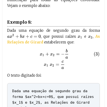
Vejam o exemplo abaixo:
Exemplo 8:
Dada uma equação de segundo grau da forma
a
x
2
+
b
x
+
c
=
0
, que possui raízes
e
,
As
x
1
x
2
Relações de Girard
estabelecem que:
(3)
x
1
+
x
2
=
−
b
a
x
1
x
2
=
c
a
O texto digitado foi:
Dada uma equação de segundo grau da
forma $ax^2+bx+c=0$, que possui raízes
$x_1$ e $x_2$, as Relações de Girard