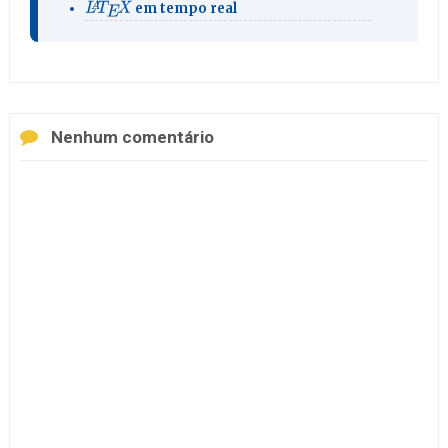
L
A
T
E
X
em tempo real
Nenhum comentário