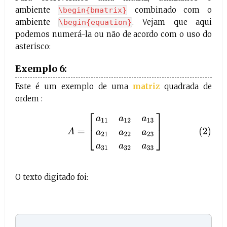
ambiente
combinado com o
\begin{bmatrix}
ambiente
. Vejam que aqui
\begin{equation}
podemos numerá-la ou não de acordo com o uso do
asterisco:
Exemplo 6:
Este é um exemplo de uma
matriz
quadrada de
ordem :
(2)
A
=
[
a
11
a
12
a
13
a
21
a
22
a
23
a
31
a
32
a
33
]
O texto digitado foi: