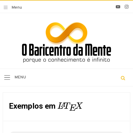
Exemplos em
L
A
T
E
X