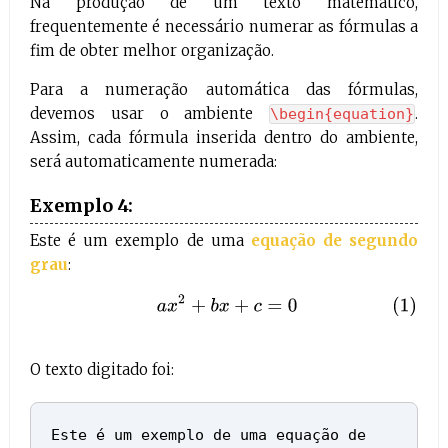
Na produção de um texto matemático,
frequentemente é necessário numerar as fórmulas a
fim de obter melhor organização.
Para a numeração automática das fórmulas,
devemos usar o ambiente
.
\begin{equation}
Assim, cada fórmula inserida dentro do ambiente,
será automaticamente numerada:
Exemplo 4:
Este é um exemplo de uma
equação de segundo
grau
:
(1)
a
x
2
+
b
x
+
c
=
0
O texto digitado foi:
Este é um exemplo de uma equação de