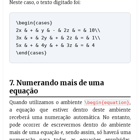
Neste caso, o texto digitado foi:
\begin{cases}
2x & + & y & - & 2z & = & 10\\
3x & + & 2y & + & 2z & = & 1\\
5x & + & 4y & + & 3z & = & 4
\end{cases}
7. Numerando mais de uma
equação
Quando utilizamos o ambiente
,
\begin{equation}
a equação que estiver dentro deste ambiente
receberá uma numeração automática. No entanto,
pode ocorrer de escrevermos dentro do ambiente
mais de uma equação e, sendo assim, só haverá uma
numeração para todas as equações envolvidas.