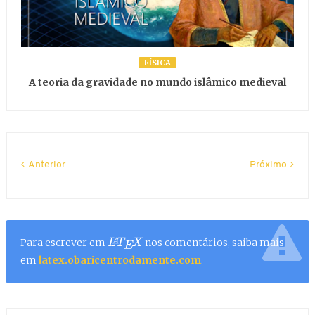
FÍSICA
A teoria da gravidade no mundo islâmico medieval
Anterior
Próximo
Para escrever em
nos comentários, saiba mais
L
A
T
E
X
em
latex.obaricentrodamente.com
.