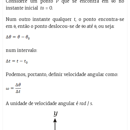
Considere um ponto
P
que se encontra em θ
no
0
instante inicial
t
= 0.
0
Num outro instante qualquer
t
, o ponto encontra-se
em θ, então o ponto deslocou-se de θ
até θ, ou seja:
0
num intervalo:
Podemos, portanto, definir velocidade angular como:
A unidade de velocidade angular é
rad
/
s
.