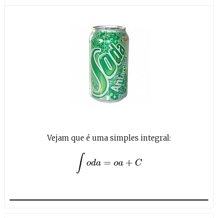
Vejam que é uma simples integral:
∫
o
d
a
=
o
a
+
C