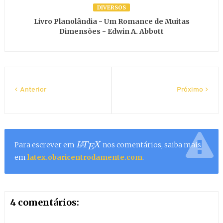
DIVERSOS
Livro Planolândia - Um Romance de Muitas
Dimensões - Edwin A. Abbott
Anterior
Próximo
Para escrever em
nos comentários, saiba mais
L
A
T
E
X
em
latex.obaricentrodamente.com
.
4 comentários: