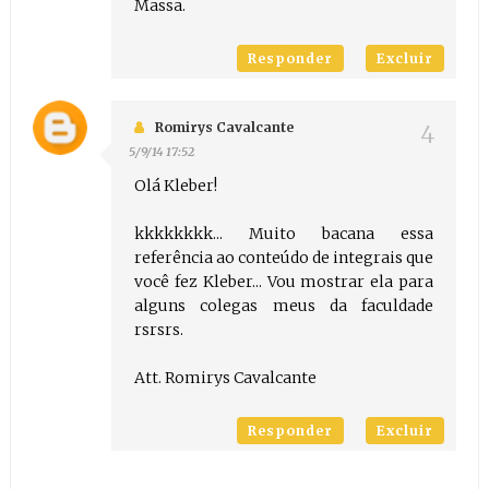
Massa.
Responder
Excluir
Romirys Cavalcante
5/9/14 17:52
Olá Kleber!
kkkkkkkk... Muito bacana essa
referência ao conteúdo de integrais que
você fez Kleber... Vou mostrar ela para
alguns colegas meus da faculdade
rsrsrs.
Att. Romirys Cavalcante
Responder
Excluir