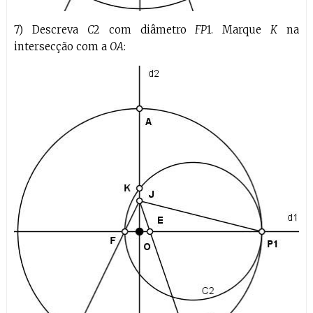
7) Descreva
C
2 com diâmetro
FP
1. Marque
K
na
intersecção com a
OA
: