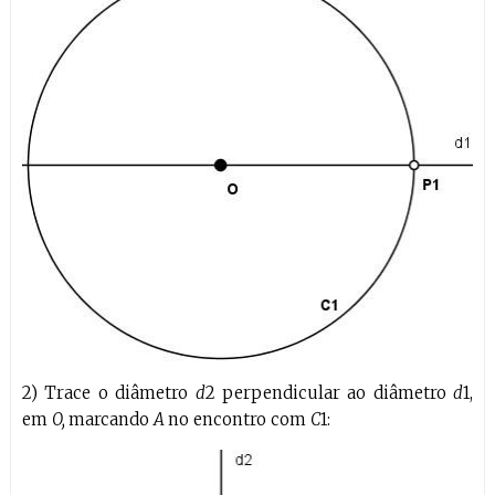
2) Trace o diâmetro
d
2 perpendicular ao diâmetro
d
1,
em
O,
marcando
A
no encontro com
C
1: