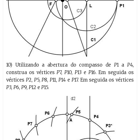
10) Utilizando a abertura do compasso de
P
1 a
P
4,
construa os vértices
P
7,
P
10,
P
13 e
P
16. Em seguida os
vértices
P
2,
P
5,
P
8,
P
11,
P
14 e
P
17. Em seguida os vértices
P
3,
P
6,
P
9,
P
12 e
P
15.