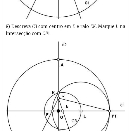
8) Descreva
C
3 com centro em
E
e raio
EK
. Marque
L
na
intersecção com
OP
1: