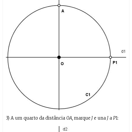
3) A um quarto da distância
OA,
marque
J
e una
J
a
P
1: