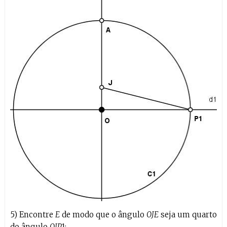
5) Encontre
E
de modo que o ângulo
OJE
seja um quarto
do ângulo
OJP
1: