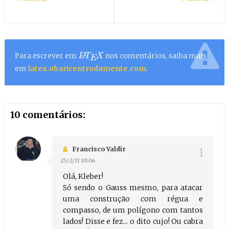
Para escrever em
nos comentários, saiba mais
L
A
T
E
X
em
latex.obaricentrodamente.com
.
10 comentários:
Francisco Valdir
25/2/11 10:06
Olá, Kleber!
Só sendo o Gauss mesmo, para atacar
uma construção com régua e
compasso, de um polígono com tantos
lados! Disse e fez... o dito cujo! Ou cabra