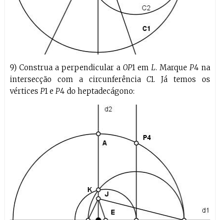
9) Construa a perpendicular a
OP
1 em
L
. Marque
P
4 na
intersecção com a circunferência
C
1. Já temos os
vértices
P
1 e
P
4 do heptadecágono: