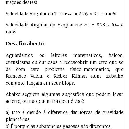
frações destes)
Velocidade Angular da Terra: ω
= 7,259 x 10
rad/s
T
– 5
Velocidade Angular do Exoplaneta: ω
= 8,23 x 10
E
– 6
rad/s
Desafio aberto:
Aguardamos os leitores matemáticos, físicos,
entusiastas ou curiosos a redescobrir um erro que se
dá com este problema físico-matemático, que
Francisco Valdir e Kleber Kilhian num trabalho
conjunto, lançam em seus blogs.
Abaixo seguem algumas sugestões que podem levar
ao erro, ou não, quem irá dizer é você:
a) Isto é devido à diferença das forças de gravidade
planetárias.
b) É porque as substâncias gasosas são diferentes.