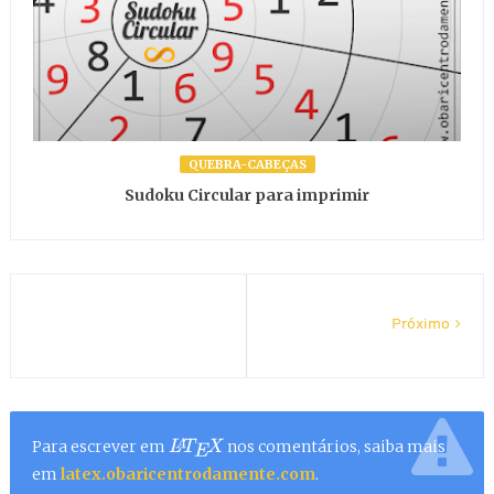
QUEBRA-CABEÇAS
Sudoku Circular para imprimir
Próximo
Para escrever em
nos comentários, saiba mais
L
A
T
E
X
em
latex.obaricentrodamente.com
.