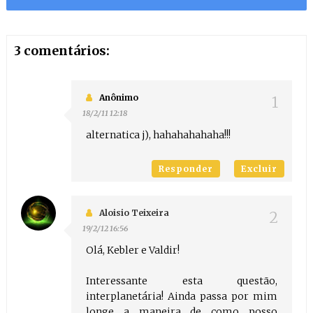
3 comentários:
Anônimo
18/2/11 12:18
alternatica j), hahahahahaha!!!
Responder
Excluir
Aloisio Teixeira
19/2/12 16:56
Olá, Kebler e Valdir!
Interessante esta questão,
interplanetária! Ainda passa por mim
longe a maneira de como posso