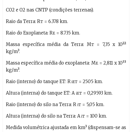
CO2 e O2 nas CNTP (condições terrenas).
Raio da Terra: R
= 6.378 km.
T
Raio do Exoplaneta: R
= 8.735 km.
E
Massa específica média da Terra: M
= 7,35 x 10²²
T
kg/m³.
Massa específica média do exoplaneta: M
= 2,811 x 10³³
E
kg/m³.
Raio (interno) do tanque ET: R
= 2505 km.
iET
Altura (interna) do tanque ET: A
= 0,29593 km.
iET
Raio (interno) do silo na Terra: R
= 5,05 km.
iT
Altura (interna) do silo na Terra: A
= 100 km.
iT
Medida volumétrica ajustada em km³ (dispensam-se as