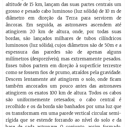
altitude de 15 km, lançam das suas partes centrais um
grosso e pesado cabo luminoso (luz sólida) de 10 m de
diâmetro em direção da Terra para servirem de
âncoras. Em seguida, as astronaves ascendem até
atingirem 20 km de altura, onde, por todas suas
bordas, são lançados milhares de tubos cilíndricos
luminosos (luz sólida), cujos diâmetros são de 50m e a
espessura das paredes são de apenas alguns
milímetros (desprezíveis), mas extremamente pesados.
Esses tubos partem em direção à superfície terrestre
como se fossem fios de prumo, atraídos pela gravidade.
Descem lentamente até atingirem o solo, onde ficam
também ancorados um pouco antes das astronaves
atingirem os exatos 100 km de altura. Todos os cabos
são uniformemente retesados; o cabo central é
recolhido e os da borda são banhados por uma luz que
os transformam em uma parede vertical circular semi-
rígida que se estende forrando ao nível do solo e da
base de cada astronave. O conjunto, assim formado,