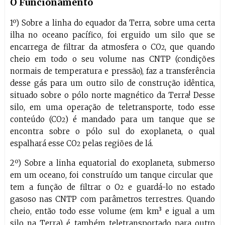
O Funcionamento
1º) Sobre a linha do equador da Terra, sobre uma certa
ilha no oceano pacífico, foi erguido um silo que se
encarrega de filtrar da atmosfera o CO
, que quando
2
cheio em todo o seu volume nas CNTP (condições
normais de temperatura e pressão), faz a transferência
desse gás para um outro silo de construção idêntica,
situado sobre o pólo norte magnético da Terra! Desse
silo, em uma operação de teletransporte, todo esse
conteúdo (CO
) é mandado para um tanque que se
2
encontra sobre o pólo sul do exoplaneta, o qual
espalhará esse CO
pelas regiões de lá.
2
2º) Sobre a linha equatorial do exoplaneta, submerso
em um oceano, foi construído um tanque circular que
tem a função de filtrar o O
e guardá-lo no estado
2
gasoso nas CNTP com parâmetros terrestres. Quando
cheio, então todo esse volume (em km³ e igual a um
silo na Terra) é também teletransportado para outro