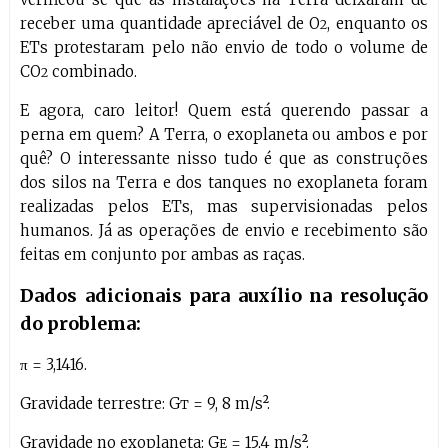
receber uma quantidade apreciável de O
, enquanto os
2
ETs protestaram pelo não envio de todo o volume de
CO
combinado.
2
E agora, caro leitor! Quem está querendo passar a
perna em quem? A Terra, o exoplaneta ou ambos e por
quê? O interessante nisso tudo é que as construções
dos silos na Terra e dos tanques no exoplaneta foram
realizadas pelos ETs, mas supervisionadas pelos
humanos. Já as operações de envio e recebimento são
feitas em conjunto por ambas as raças.
Dados adicionais para auxílio na resolução
do problema:
π = 3,1416.
Gravidade terrestre: G
= 9, 8 m/s².
T
Gravidade no exoplaneta: G
= 15,4 m/s².
E