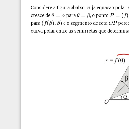
Considere a figura abaixo, cuja equação polar 
P
=
(
f
(
θ
)
,
θ
cresce de
para
, o ponto
θ
=
α
θ
=
β
(
f
(
β
)
,
β
)
para
e o segmento de reta
perco
O
P
curva polar entre as semirretas que determi