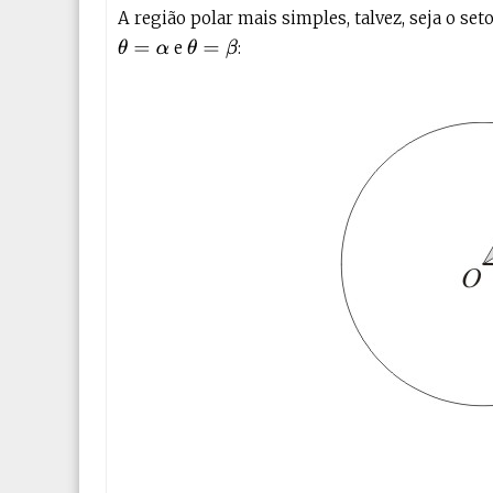
A região polar mais simples, talvez, seja o se
e
:
θ
=
α
θ
=
β