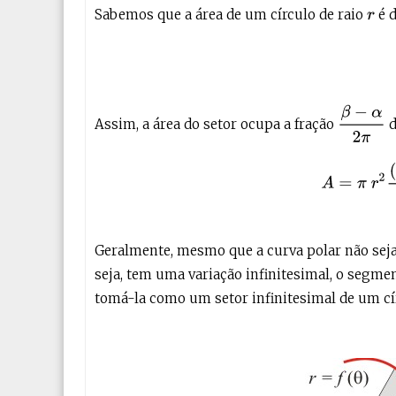
Sabemos que a área de um círculo de raio
é d
r
β
−
α
2
π
Assim, a área do setor ocupa a fração
d
(1)
A
=
π
Geralmente, mesmo que a curva polar não seja
seja, tem uma variação infinitesimal, o segm
tomá-la como um setor infinitesimal de um cí