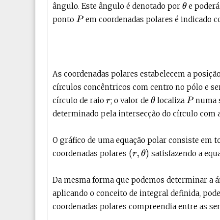
ângulo. Este ângulo é denotado por
e poderá
θ
ponto
em coordenadas polares é indicado c
P
As coordenadas polares estabelecem a posiç
círculos concêntricos com centro no pólo e s
círculo de raio
; o valor de
localiza
numa s
θ
P
r
determinado pela intersecção do círculo com a
O gráfico de uma equação polar consiste em 
(
r
,
θ
)
coordenadas polares
satisfazendo a equ
Da mesma forma que podemos determinar a ár
aplicando o conceito de integral definida, po
coordenadas polares compreendia entre as s