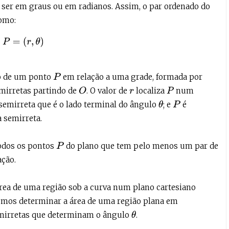
 ser em graus ou em radianos. Assim, o par ordenado do
omo:
P
=
(
r
,
θ
)
ão de um ponto
em relação a uma grade, formada por
P
emirretas partindo de
. O valor de
localiza
num
O
P
r
emirreta que é o lado terminal do ângulo
; e
é
θ
P
 semirreta.
todos os pontos
do plano que tem pelo menos um par de
P
ação.
ea de uma região sob a curva num plano cartesiano
demos determinar a área de uma região plana em
emirretas que determinam o ângulo
.
θ