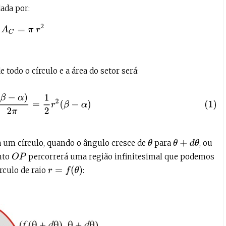
ada por:
A
C
=
π
r
2
e todo o círculo e a área do setor será:
r
2
(
β
−
α
)
2
π
=
1
2
r
2
(
β
−
α
)
 um círculo, quando o ângulo cresce de
para
, ou
θ
θ
+
d
θ
ento
percorrerá uma região infinitesimal que podemos
O
P
r
=
f
(
θ
)
rculo de raio
: