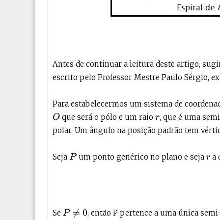
Antes de continuar a leitura deste artigo, sug
escrito pelo Professor Mestre Paulo Sérgio, 
Para estabelecermos um sistema de coordenad
que será o pólo e um raio
, que é uma sem
O
r
polar. Um ângulo na posição padrão tem vértice
Seja
um ponto genérico no plano e seja
a 
P
r
Se
, então P pertence a uma única sem
P
≠
0