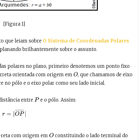
[Figura 1]
iro que leiam sobre
O Sistema de Coordenadas Polares
explanando brilhantemente sobre o assunto.
as polares no plano, primeiro denotemos um ponto fixo
irreta orientada com origem em
, que chamamos de eixo
O
 no pólo e o eixo polar como seu lado inicial.
distância entre
e o pólo. Assim:
P
r
=
|
O
P
¯
|
i-reta com origem em
constituindo o lado terminal do
O