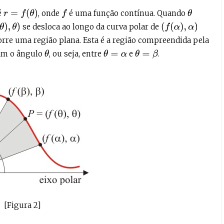
r
=
f
(
θ
)
é
, onde
é uma função contínua. Quando
f
θ
)
(
f
(
α
)
,
α
)
se desloca ao longo da curva polar de
rre uma região plana. Esta é a região compreendida pela
nam o ângulo
, ou seja, entre
e
.
θ
θ
=
α
θ
=
β
[Figura 2]