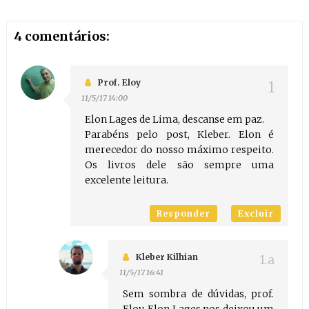
4 comentários:
Prof. Eloy
11/5/17 14:00
Elon Lages de Lima, descanse em paz.
Parabéns pelo post, Kleber. Elon é
merecedor do nosso máximo respeito.
Os livros dele são sempre uma
excelente leitura.
Responder
Excluir
Kleber Kilhian
11/5/17 16:41
Sem sombra de dúvidas, prof.
Eloy. Elon Lages nos deixou um