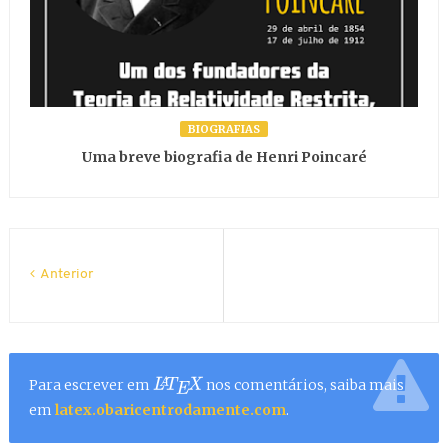
BIOGRAFIAS
Uma breve biografia de Henri Poincaré
Anterior
Para escrever em
nos comentários, saiba mais
L
A
T
E
X
em
latex.obaricentrodamente.com
.