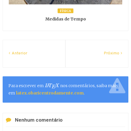
FÍSICA
Medidas de Tempo
Anterior
Próximo
Para escrever em
nos comentários, saiba mais
L
A
T
E
X
em
latex.obaricentrodamente.com
.
Nenhum comentário