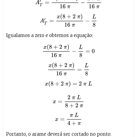
Igualamos a zero e obtemos a equação:
x
(
8
+
2
π
)
16
π
−
L
8
=
0
x
(
8
+
2
π
)
16
π
=
L
8
x
(
8
+
2
π
)
=
2
π
L
x
=
2
π
L
8
Portanto, o arame deverá ser cortado no ponto: