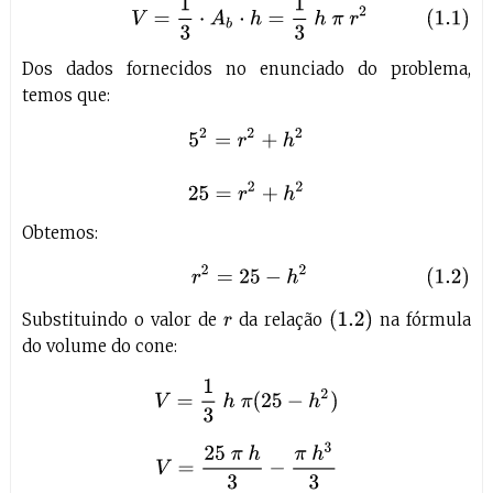
(1.1)
V
=
1
3
⋅
A
b
⋅
h
=
1
3
h
π
r
2
Dos dados fornecidos no enunciado do problema,
temos que:
5
2
=
r
2
+
h
2
25
=
r
2
+
h
2
Obtemos:
(1.2)
r
2
=
25
−
h
2
(
1.2
)
Substituindo o valor de
da relação
na fórmula
r
do volume do cone:
V
=
1
3
h
π
(
25
−
h
2
)
V
=
25
π
h
3
−
π
h
3
3