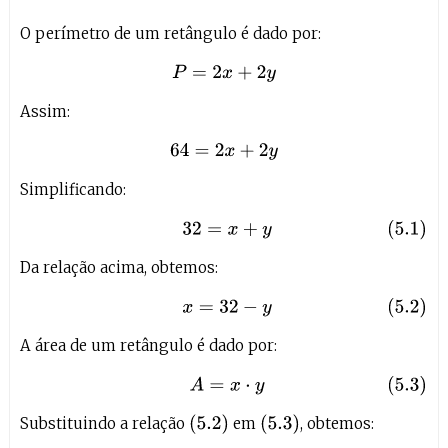
O perímetro de um retângulo é dado por:
P
=
2
x
+
2
y
Assim:
64
=
2
x
+
2
y
Simplificando:
(5.1)
32
=
x
+
y
Da relação acima, obtemos:
(5.2)
x
=
32
−
y
A área de um retângulo é dado por:
(5.3)
A
=
x
⋅
y
(
5.2
)
(
5.3
)
Substituindo a relação
em
, obtemos: