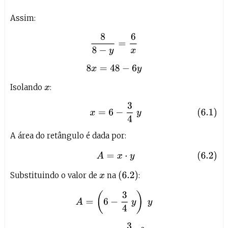
Assim:
8
8
−
y
=
6
x
8
x
=
48
−
6
y
Isolando
:
x
(6.1)
x
=
6
−
3
4
y
A área do retângulo é dada por:
(6.2)
A
=
x
⋅
y
(
6.2
)
Substituindo o valor de
na
:
x
A
=
(
6
−
3
4
y
)
y
A
=
6
y
−
3
4
y
2