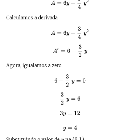
Calculamos a derivada:
A
=
6
y
−
3
4
y
2
A
′
=
6
−
3
2
y
Agora, igualamos a zero:
6
−
3
2
y
=
0
3
2
y
=
6
3
y
=
12
y
=
4
(
6.1
)
Substituindo o valor de
na
:
y