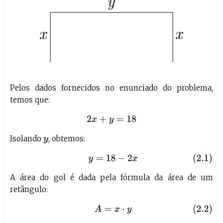
Pelos dados fornecidos no enunciado do problema,
temos que:
2
x
+
y
=
18
Isolando
, obtemos:
y
(2.1)
y
=
18
−
2
x
A área do gol é dada pela fórmula da área de um
retângulo:
(2.2)
A
=
x
⋅
y