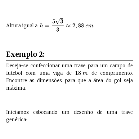
h
=
5
3
3
≈
2
,
88
c
m
Altura igual a:
.
Exemplo 2:
Deseja-se confeccionar uma trave para um campo de
futebol com uma viga de
de comprimento.
18
m
Encontre as dimensões para que a área do gol seja
máxima.
Iniciamos esboçando um desenho de uma trave
genérica: