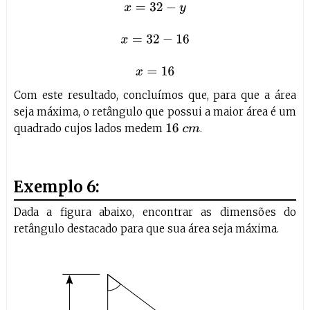
x
=
32
−
y
x
=
32
−
16
x
=
16
Com este resultado, concluímos que, para que a área
seja máxima, o retângulo que possui a maior área é um
quadrado cujos lados medem
.
16
c
m
Exemplo 6:
Dada a figura abaixo, encontrar as dimensões do
retângulo destacado para que sua área seja máxima.