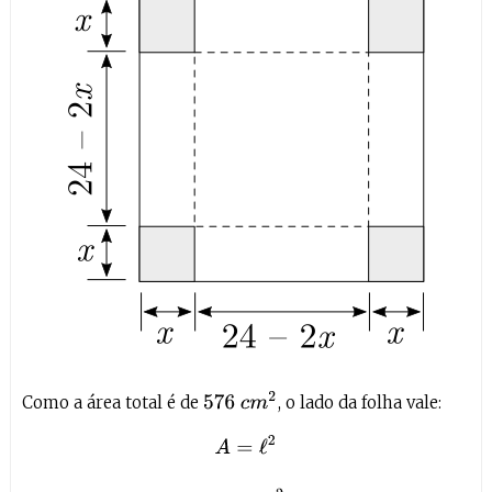
576
c
m
2
Como a área total é de
, o lado da folha vale:
A
=
ℓ
2
576
=
ℓ
2
ℓ
=
24
c
m