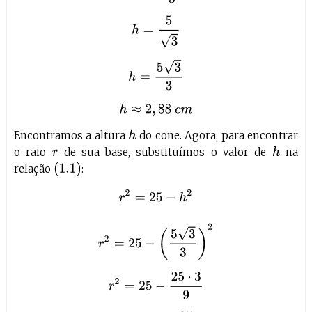
Encontramos a altura
do cone. Agora, para encontrar
h
o raio
de sua base, substituímos o valor de
na
h
r
(
1.1
)
relação
:
r
2
=
25
−
h
2
r
2
=
25
−
(
5
3
3
)
2
r
2
=
25
−
25
⋅
3
9
r
2
=
25
−
25
3
r
2
=
75
−
25
3
r