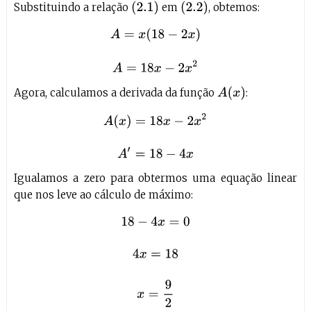
(
2.1
)
(
2.2
)
Substituindo a relação
em
, obtemos:
A
=
x
(
18
−
2
x
)
A
=
18
x
−
2
x
2
A
(
x
)
Agora, calculamos a derivada da função
:
A
(
x
)
=
18
x
−
2
x
2
A
′
=
18
−
4
x
Igualamos a zero para obtermos uma equação linear
que nos leve ao cálculo de máximo:
18
−
4
x
=
0
4
x
=
18
x
=
9
2
x
=
4
,
5