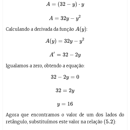
A
=
(
32
−
y
)
⋅
y
A
=
32
y
−
y
2
A
(
y
)
Calculando a derivada da função
:
A
(
y
)
=
32
y
−
y
2
A
′
=
32
−
2
y
Igualamos a zero, obtendo a equação:
32
−
2
y
=
0
32
=
2
y
y
=
16
Agora que encontramos o valor de um dos lados do
(
5.2
)
retângulo, substituímos este valor na relação
: