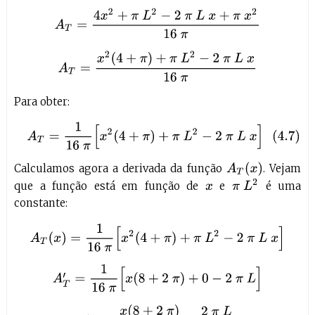
Para obter:
(4.7)
A
T
=
1
16
π
[
x
2
(
4
+
π
)
+
π
L
2
−
2
π
L
x
]
A
T
(
x
)
Calculamos agora a derivada da função
. Vejam
π
L
2
que a função está em função de
e
é uma
x
constante:
A
T
(
x
)
=
1
16
π
[
x
2
(
4
+
π
)
+
π
L
2
−
2
π
L
x
]
A
T
′
=
1
16
π
[
x
(
8
+
2
π
)
+
0
−
2