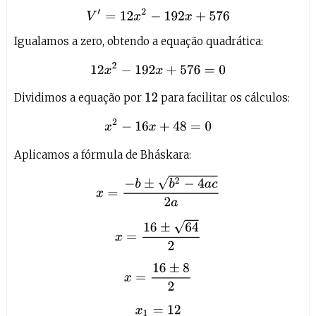
Igualamos a zero, obtendo a equação quadrática:
12
x
2
−
192
x
+
576
=
0
Dividimos a equação por
para facilitar os cálculos:
12
x
2
−
16
x
+
48
=
0
Aplicamos a fórmula de Bháskara:
x
=
−
b
±
b
2
−
4
a
c
2
a
x
=
16
±
64
2
x
=
16
±
8
2
x
1
=
12
x
2
=
4