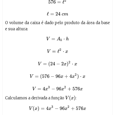
O volume da caixa é dado pelo produto da área da base
e sua altura:
V
=
A
b
⋅
h
V
=
ℓ
2
⋅
x
V
=
(
24
−
2
x
)
2
⋅
x
V
=
(
576
−
96
x
+
4
x
2
)
⋅
x
V
=
4
x
3
−
9
V
(
x
)
Calculamos a derivada a função
:
V
(
x
)
=
4
x
3
−
96
x
2
+
576
x
V
′
=
12
x
2
−
192
x
+
576