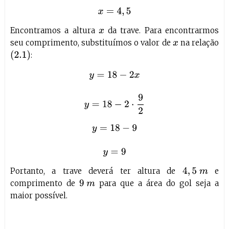
Encontramos a altura
da trave. Para encontrarmos
x
seu comprimento, substituímos o valor de
na relação
x
(
2.1
)
:
y
=
18
−
2
x
y
=
18
−
2
⋅
9
2
y
=
18
−
9
y
=
9
Portanto, a trave deverá ter altura de
e
4
,
5
m
comprimento de
para que a área do gol seja a
9
m
maior possível.