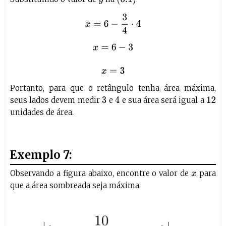
x
=
6
−
3
4
⋅
4
x
=
6
−
3
x
=
3
Portanto, para que o retângulo tenha área máxima,
seus lados devem medir
e
e sua área será igual a
4
3
12
unidades de área.
Exemplo 7:
Observando a figura abaixo, encontre o valor de
para
x
que a área sombreada seja máxima.