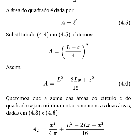
A área do quadrado é dada por:
(4.5)
A
=
ℓ
2
(
4.4
)
(
4.5
)
Substituindo
em
, obtemos:
A
=
(
L
−
x
4
)
2
Assim:
(4.6)
A
=
L
2
−
2
L
x
+
x
2
16
Queremos que a soma das áreas do círculo e do
quadrado sejam mínima, então somamos as duas áreas,
(
4.3
)
(
4.6
)
dadas em
e
:
A
T
=
x
2
4
π
+
L
2
−
2
L
x
+
x
2
16
A
T
=
4
x
2
+
π
L
2
−
2
π
L
x
+
π
x
2
16
π
A
T
=