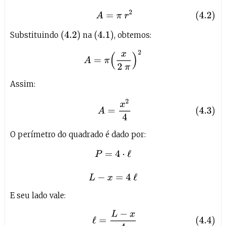
(4.2)
A
=
π
r
2
(
4.2
)
(
4.1
)
Substituindo
na
, obtemos:
A
=
π
(
x
2
π
)
2
Assim:
(4.3)
A
=
x
2
4
O perímetro do quadrado é dado por:
P
=
4
⋅
ℓ
L
−
x
=
4
ℓ
E seu lado vale:
(4.4)
ℓ
=
L
−
x
4