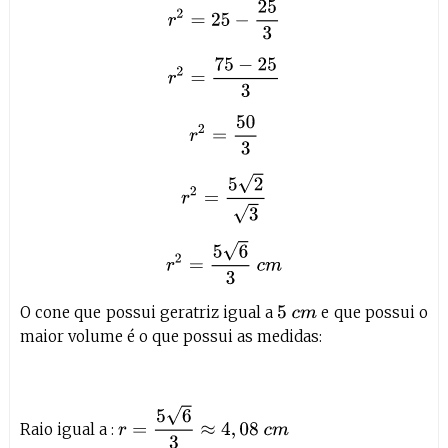
O cone que possui geratriz igual a
e que possui o
5
c
m
maior volume é o que possui as medidas:
r
=
5
6
3
≈
4
,
08
c
m
Raio igual a :