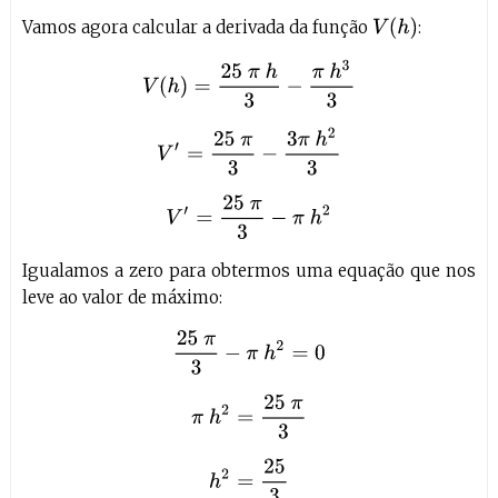
V
(
h
)
Vamos agora calcular a derivada da função
:
V
(
h
)
=
25
π
h
3
−
π
h
3
3
V
′
=
25
π
3
−
3
π
h
2
3
V
′
=
25
π
3
−
π
h
2
Igualamos a zero para obtermos uma equação que nos
leve ao valor de máximo:
25
π
3
−
π
h
2
=
0
π
h
2
=
25
π
3
h
2
=
25
3
h
=
5
3
h
=
5
3
3
h
≈
2
,
88
c
m