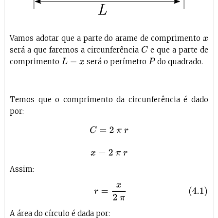
Vamos adotar que a parte do arame de comprimento
x
será a que faremos a circunferência
e que a parte de
C
comprimento
será o perímetro
do quadrado.
L
−
x
P
Temos que o comprimento da circunferência é dado
por:
C
=
2
π
r
x
=
2
π
r
Assim:
(4.1)
r
=
x
2
π
A área do círculo é dada por: