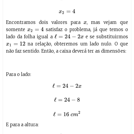
Encontramos dois valores para
, mas vejam que
x
somente
satisfaz o problema, já que temos o
x
2
=
4
lado da folha igual a
e se substituirmos
ℓ
=
24
−
2
x
na relação, obteremos um lado nulo. O que
x
1
=
12
não faz sentido. Então, a caixa deverá ter as dimensões:
Para o lado:
ℓ
=
24
−
2
x
ℓ
=
24
−
8
ℓ
=
16
c
m
2
E para a altura: