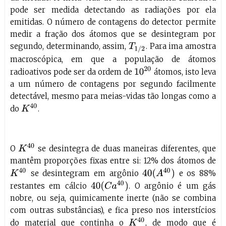
pode ser medida detectando as radiações por ela
emitidas. O número de contagens do detector permite
medir a fração dos átomos que se desintegram por
segundo, determinando, assim,
. Para ima amostra
T
1
/
2
macroscópica, em que a população de átomos
10
20
radioativos pode ser da ordem de
átomos, isto leva
a um número de contagens por segundo facilmente
detectável, mesmo para meias-vidas tão longas como a
K
40
do
.
K
40
O
se desintegra de duas maneiras diferentes, que
mantêm proporções fixas entre si: 12% dos átomos de
K
40
40
(
A
40
)
se desintegram em argônio
e os 88%
40
(
C
a
40
)
restantes em cálcio
. O argônio é um gás
nobre, ou seja, quimicamente inerte (não se combina
com outras substâncias), e fica preso nos interstícios
K
40
do material que continha o
, de modo que é