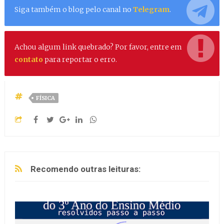
Siga também o blog pelo canal no
Telegram
.
Achou algum link quebrado? Por favor, entre em
contato
para reportar o erro.
FÍSICA
Recomendo outras leituras: