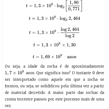
t
=
1
,
3
×
10
9
⋅
log
2
[
1
,
90
0
,
771
]
t
=
1
,
3
×
10
9
⋅
log
2
2
,
464
t
=
1
,
3
×
10
9
⋅
lo
Ou seja, a idade da rocha é de aproximadamente
1
,
7
×
10
9
anos. Que significa isso? O instante
deve
0
ser interpretado como aquele em que a rocha se
formou, ou seja, se solidificou pela última vez a partir
de material derretido. A maior parte das rochas da
crosta terrestre passou por este processo mais de uma
vez.