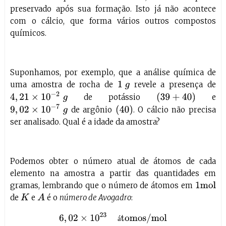
preservado após sua formação. Isto já não acontece
com o cálcio, que forma vários outros compostos
químicos.
Suponhamos, por exemplo, que a análise química de
uma amostra de rocha de
revele a presença de
1
g
4
,
21
×
10
−
2
g
(
39
+
40
)
de potássio
e
9
,
02
×
10
−
7
g
(
40
)
de argônio
. O cálcio não precisa
ser analisado. Qual é a idade da amostra?
Podemos obter o número atual de átomos de cada
elemento na amostra a partir das quantidades em
gramas, lembrando que o número de átomos em
1
mol
de
e
é o
número de Avogadro
:
K
A
6
,
02
×
10
23
átomos/mol
á