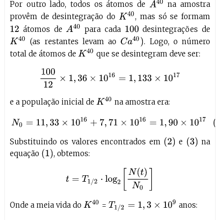
A
40
Por outro lado, todos os átomos de
na amostra
K
40
provêm de desintegração do
, mas só se formam
A
40
átomos de
para cada
desintegrações de
12
100
K
40
C
a
40
)
(as restantes levam ao
. Logo, o número
K
40
total de átomos de
que se desintegram deve ser:
100
12
×
1
,
36
×
10
16
=
1
,
133
×
10
17
K
40
e a população inicial de
na amostra era:
(3)
N
0
=
11
,
33
×
10
16
+
7
,
71
×
10
16
=
1
,
90
×
10
17
(
2
)
(
3
)
Substituindo os valores encontrados em
e
na
(
1
)
equação
, obtemos:
t
=
T
1
/
2
⋅
log
2
[
N
(
t
)
N
0
]
K
40
T
1
/
2
=
1
,
3
×
10
9
Onde a meia vida do
=
anos: