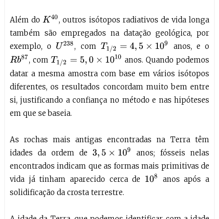
K
40
Além do
, outros isótopos radiativos de vida longa
também são empregados na datação geológica, por
U
238
T
1
/
2
=
4
,
5
×
10
9
exemplo, o
, com
anos, e o
R
b
87
T
1
/
2
=
5
,
0
×
10
10
, com
anos. Quando podemos
datar a mesma amostra com base em vários isótopos
diferentes, os resultados concordam muito bem entre
si, justificando a confiança no método e nas hipóteses
em que se baseia.
As rochas mais antigas encontradas na Terra têm
3
,
5
×
10
9
idades da ordem de
anos; fósseis nelas
encontrados indicam que as formas mais primitivas de
10
8
vida já tinham aparecido cerca de
anos após a
solidificação da crosta terrestre.
A idade da Terra, que podemos identificar com a idade