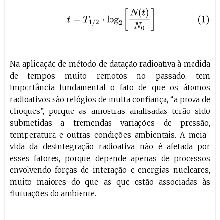
(1)
t
=
T
1
/
2
⋅
log
2
[
N
(
t
)
N
0
]
Na aplicação de método de datação radioativa à medida
de tempos muito remotos no passado, tem
importância fundamental o fato de que os átomos
radioativos são relógios de muita confiança, “a prova de
choques”, porque as amostras analisadas terão sido
submetidas a tremendas variações de pressão,
temperatura e outras condições ambientais. A meia-
vida da desintegração radioativa não é afetada por
esses fatores, porque depende apenas de processos
envolvendo forças de interação e energias nucleares,
muito maiores do que as que estão associadas às
flutuações do ambiente.