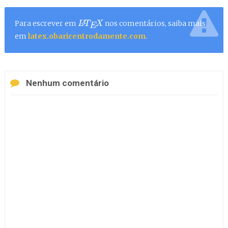
Para escrever em
nos comentários, saiba mais
L
A
T
E
X
em
latex.obaricentrodamente.com
.
Nenhum comentário