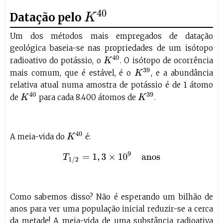
K
40
Datação pelo
Um dos métodos mais empregados de datação
geológica baseia-se nas propriedades de um isótopo
K
40
radioativo do potássio, o
. O isótopo de ocorrência
K
39
mais comum, que é estável, é o
, e a abundância
relativa atual numa amostra de potássio é de 1 átomo
K
40
K
39
de
para cada 8.400 átomos de
.
K
40
A meia-vida do
é:
T
1
/
2
=
1
,
3
×
10
9
anos
Como sabemos disso? Não é esperando um bilhão de
anos para ver uma população inicial reduzir-se a cerca
da metade! A meia-vida de uma substância radioativa