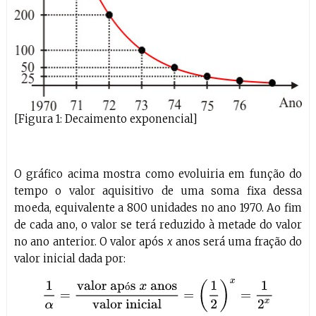
[Figura 1: Decaimento exponencial]
O gráfico acima mostra como evoluiria em função do
tempo o valor aquisitivo de uma soma fixa dessa
moeda, equivalente a 800 unidades no ano 1970. Ao fim
de cada ano, o valor se terá reduzido à metade do valor
no ano anterior. O valor após
x
anos será uma fração do
valor inicial dada por:
1
α
=
valor após
x
anos
valor inicial
=
(
1
2
)
x
=
1
2
x
ó