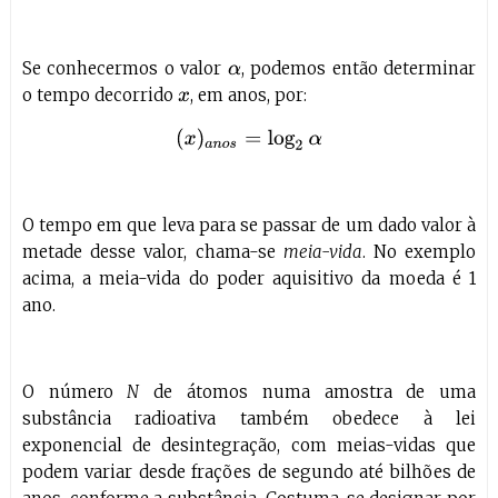
Se conhecermos o valor
, podemos então determinar
α
o tempo decorrido
, em anos, por:
x
(
x
)
a
n
o
s
=
log
2
α
O tempo em que leva para se passar de um dado valor à
metade desse valor, chama-se
meia-vida
. No exemplo
acima, a meia-vida do poder aquisitivo da moeda é 1
ano.
O número
N
de átomos numa amostra de uma
substância radioativa também obedece à lei
exponencial de desintegração, com meias-vidas que
podem variar desde frações de segundo até bilhões de