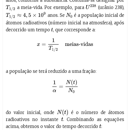
anos, conforme a substância. Costuma-se designar por
U
238
a meia-vida. Por exemplo, para
(urânio 238),
T
1
/
2
T
1
/
2
≈
4
,
5
×
10
9
anos. Se
é a população inicial de
N
0
átomos radioativos (número inicial na atmosfera), após
decorrido um tempo
, que corresponde a:
t
x
=
1
T
1
/
2
meias-vidas
a população se terá reduzido a uma fração:
1
α
=
N
(
t
)
N
0
N
(
t
)
do valor inicial, onde
é o número de átomos
radioativos no instante
. Combinando as equações
t
acima, obtemos o valor do tempo decorrido
:
t