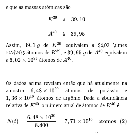
e que as massas atômicas são:
K
39
à
39
,
10
A
40
à
39
,
95
à
à
K
39
Assim,
de
equivalem a $6,02 \times
39
,
1
g
K
39
A
40
10^{23}
átomos de
, e
de
equivalem
39
,
95
g
$
6
,
02
×
10
23
A
40
a
átomos de
.
Os dados acima revelam então que há atualmente na
6
,
48
×
10
20
amostra
átomos de potássio e
1
,
36
×
10
16
átomos de argônio. Dada a abundância
K
40
K
40
relativa de
, o número atual de átomos de
é:
(2)
N
(
t
)
=
6
,
48
×
10
20
8.400
=
7
,
71
×
10
16
átomos
á