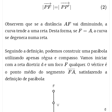
(2)
∣
P
F
→
∣=∣
P
P
′
→
∣
Observem que se a distância
vai diminuindo, a
A
F
curva tende a uma reta. Desta forma, se
, a curva
F
=
A
se degenera numa reta.
Seguindo a definição, podemos construir uma parábola
utilizando apenas régua e compasso. Vamos iniciar
com a reta diretriz d e um foco
qualquer. O vértice é
F
F
A
¯
o ponto médio do segmento
, satisfazendo a
definição de parábola: