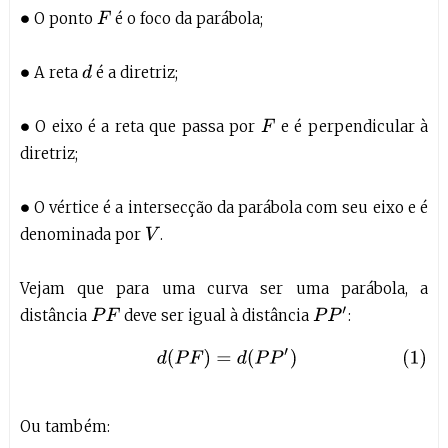
O ponto
é o foco da parábola;
F
∙
A reta
é a diretriz;
d
∙
O eixo é a reta que passa por
e é perpendicular à
F
∙
diretriz;
O vértice é a intersecção da parábola com seu eixo e é
∙
denominada por
.
V
Vejam que para uma curva ser uma parábola, a
P
P
′
distância
deve ser igual à distância
:
P
F
(1)
d
(
P
F
)
=
d
(
P
P
′
)
Ou também: