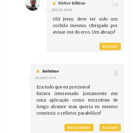
Kleber Kilhian
29/3/14 20:02
Olá Jessy, deve ter sido um
cochilo mesmo. Obrigado por
avisar-me do erro. Um abraço!
Excluir
Anônimo
15/10/15 13:43
Era tudo que eu precisava!
Estava interessado justamente em
uma aplicação como microfone de
longo alcance mas queria eu mesmo
construir o refletor parabólico!
Responder
Excluir