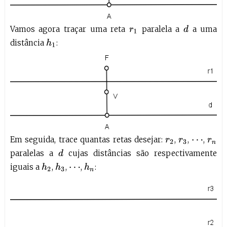
Vamos agora traçar uma reta
paralela a
a uma
d
r
1
distância
:
h
1
Em seguida, trace quantas retas desejar:
,
,
,
r
2
r
3
⋯
r
n
paralelas a
cujas distâncias são respectivamente
d
iguais a
,
,
,
:
h
2
h
3
h
n
⋯