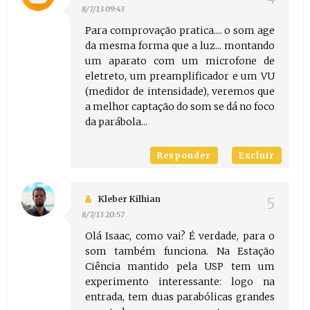
8/7/13 09:43
Para comprovação pratica.... o som age
da mesma forma que a luz... montando
um aparato com um microfone de
eletreto, um preamplificador e um VU
(medidor de intensidade), veremos que
a melhor captação do som se dá no foco
da parábola...
Responder
Excluir
Kleber Kilhian
8/7/13 20:57
Olá Isaac, como vai? É verdade, para o
som também funciona. Na Estação
Ciência mantido pela USP tem um
experimento interessante: logo na
entrada, tem duas parabólicas grandes