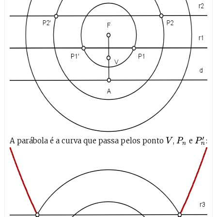
A parábola é a curva que passa pelos ponto
,
e
:
V
P
n
P
n
′