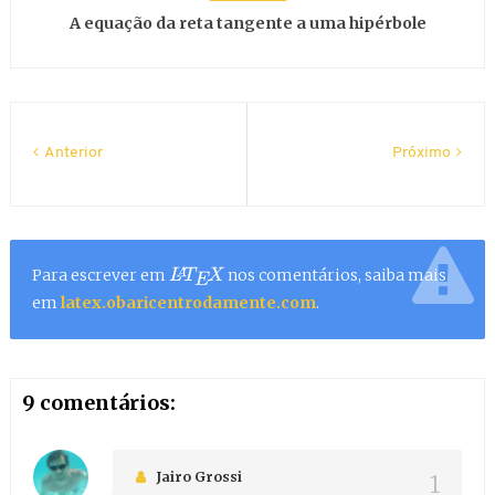
A equação da reta tangente a uma hipérbole
Anterior
Próximo
Para escrever em
nos comentários, saiba mais
L
A
T
E
X
em
latex.obaricentrodamente.com
.
9 comentários:
Jairo Grossi