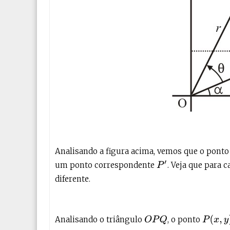
Analisando a figura acima, vemos que o pont
P
′
um ponto correspondente
. Veja que para 
diferente.
P
(
x
,
y
)
Analisando o triângulo
, o ponto
O
P
Q