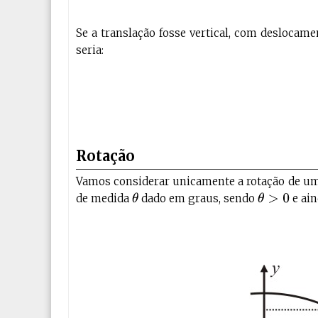
Se a translação fosse vertical, com deslocam
seria:
Rotação
Vamos considerar unicamente a rotação de u
de medida
dado em graus, sendo
e ain
θ
θ
>
0