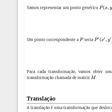
P
(
x
,
y
)
Vamos representar um ponto genérico
P
′
(
x
′
,
y
′
)
Um ponto correspondente a
seria
P
Para cada transformação, vamos obter um
transformação chamada de matriz
.
M
Translação
A translação é uma transformação que desloca