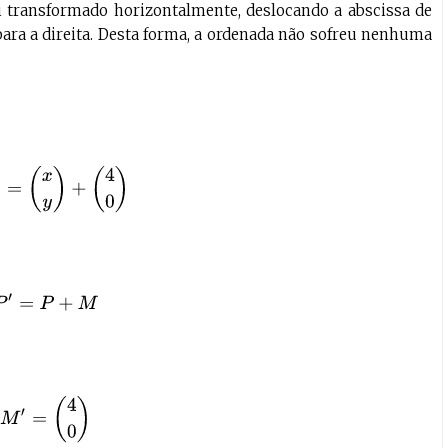
i transformado horizontalmente, deslocando a abscissa de
ra a direita. Desta forma, a ordenada não sofreu nenhuma
x
y
)
=
(
x
y
)
+
(
4
0
)
P
′
=
P
+
M
M
′
=
(
4
0
)