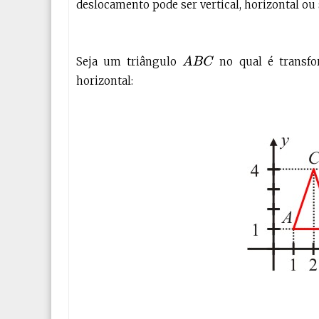
deslocamento pode ser vertical, horizontal ou
Seja um triângulo
no qual é transf
A
B
C
horizontal: