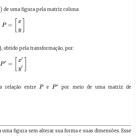
de uma figura pela matriz coluna:
P
=
[
x
y
]
, obtido pela transformação, por:
P
′
=
[
x
′
y
′
]
P
′
a relação entre
e
por meio de uma matriz de
P
 uma figura sem alterar sua forma e suas dimensões. Esse