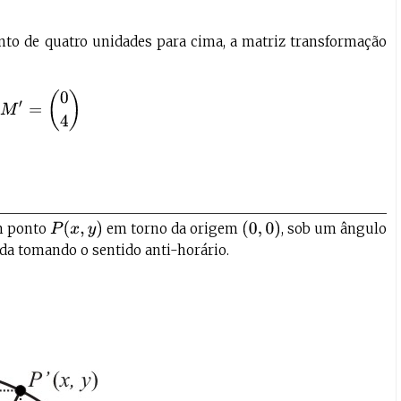
ento de quatro unidades para cima, a matriz transformação
M
′
=
(
0
4
)
P
(
x
,
y
)
(
0
,
0
)
m ponto
em torno da origem
, sob um ângulo
da tomando o sentido anti-horário.