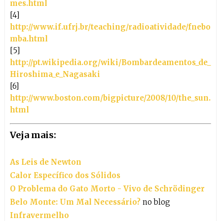
mes.html
[4]
http://www.if.ufrj.br/teaching/radioatividade/fnebo
mba.html
[5]
http://pt.wikipedia.org/wiki/Bombardeamentos_de_
Hiroshima_e_Nagasaki
[6]
http://www.boston.com/bigpicture/2008/10/the_sun.
html
Veja mais:
As Leis de Newton
Calor Específico dos Sólidos
O Problema do Gato Morto - Vivo de Schrödinger
Belo Monte: Um Mal Necessário?
no blog
Infravermelho