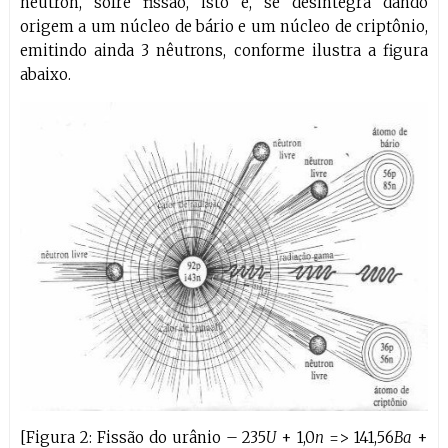
nêutron, sofre fissão, isto é, se desintegra dando
origem a um núcleo de bário e um núcleo de criptônio,
emitindo ainda 3 nêutrons, conforme ilustra a figura
abaixo.
[Figura 2: Fissão do urânio – 235
U
+ 1,0
n
=> 141,56
Ba
+