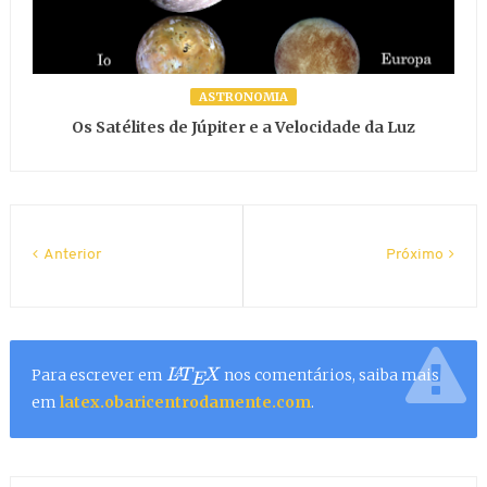
ASTRONOMIA
Os Satélites de Júpiter e a Velocidade da Luz
Anterior
Próximo
Para escrever em
nos comentários, saiba mais
L
A
T
E
X
em
latex.obaricentrodamente.com
.