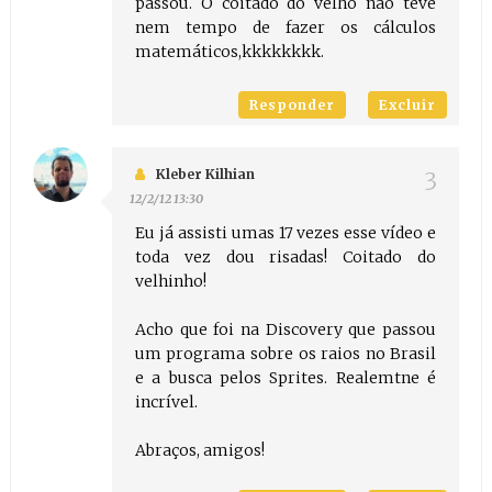
passou. O coitado do velho não teve
nem tempo de fazer os cálculos
matemáticos,kkkkkkkk.
Responder
Excluir
Kleber Kilhian
12/2/12 13:30
Eu já assisti umas 17 vezes esse vídeo e
toda vez dou risadas! Coitado do
velhinho!
Acho que foi na Discovery que passou
um programa sobre os raios no Brasil
e a busca pelos Sprites. Realemtne é
incrível.
Abraços, amigos!