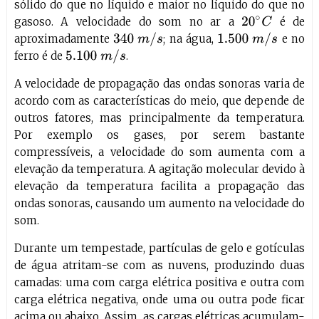
sólido do que no líquido e maior no líquido do que no
gasoso. A velocidade do som no ar a
é de
20
∘
C
340
m
/
s
1.500
m
/
s
aproximadamente
; na água,
e no
5.100
m
/
s
ferro é de
.
A velocidade de propagação das ondas sonoras varia de
acordo com as características do meio, que depende de
outros fatores, mas principalmente da temperatura.
Por exemplo os gases, por serem bastante
compressíveis, a velocidade do som aumenta com a
elevação da temperatura. A agitação molecular devido à
elevação da temperatura facilita a propagação das
ondas sonoras, causando um aumento na velocidade do
som.
Durante um tempestade, partículas de gelo e gotículas
de água atritam-se com as nuvens, produzindo duas
camadas: uma com carga elétrica positiva e outra com
carga elétrica negativa, onde uma ou outra pode ficar
acima ou abaixo. Assim, as cargas elétricas acumulam-