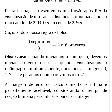
Δ
x
=
340
⋅
6
=
2.040
m
Desta forma, caso escutemos um trovão após
da
6
s
visualização de um raio, a distância aproximada onde o
raio caiu foi de
ou cerca de
.
2.040
m
2
k
m
Ou, usando a nossa regra de bolso:
6
segundos
3
=
2
quilômetros
ô
Observação:
quando iniciamos a contagem, devemos
iniciar do zero, ou seja, quando visualizamos o
relâmpago, simultaneamente, iniciamos a contagem:
,
0
,
,
e paramos quando ouvimos o trovão.
1
2
⋯
A margem de erro do cálculo mental é ínfima e
perfeitamente aceitável, considerando o tempo de
reação humana para iniciar e parar a contagem.