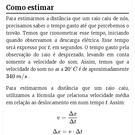
Como estimar
Para estimarmos a distância que um raio caiu de nós,
precisamos saber o tempo gasto até que percebemos o
trovão. Temos que cronometrar esse tempo, iniciando
quando observamos a descarga elétrica. Esse tempo
será expresso por
, em segundos. O tempo gasto pela
t
observação do raio é desprezado, levando em conta
somente a velocidade do som. Assim, temos que a
velocidade do som no ar a
é de aproximadamente
20
∘
C
340
m
/
s
.
Para estimarmos a distância que um raio caiu,
utilizamos a fórmula que relaciona velocidade média
em relação ao deslocamento em num tempo
. Assim:
t
v
=
Δ
x
Δ
t
Δ
x
=
v
⋅
Δ
t