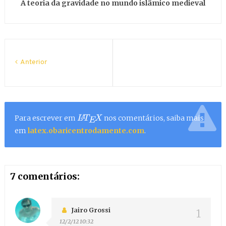
A teoria da gravidade no mundo islâmico medieval
Anterior
Para escrever em
nos comentários, saiba mais
L
A
T
E
X
em
latex.obaricentrodamente.com
.
7 comentários:
Jairo Grossi
12/2/12 10:32