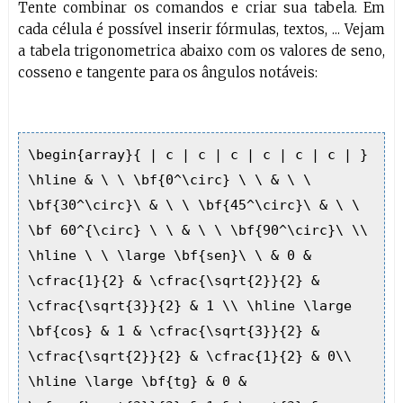
Tente combinar os comandos e criar sua tabela. Em
cada célula é possível inserir fórmulas, textos, ... Vejam
a tabela trigonometrica abaixo com os valores de seno,
cosseno e tangente para os ângulos notáveis:
\begin{array}{ | c | c | c | c | c | c | }
\hline & \ \ \bf{0^\circ} \ \ & \ \
\bf{30^\circ}\ & \ \ \bf{45^\circ}\ & \ \
\bf 60^{\circ} \ \ & \ \ \bf{90^\circ}\ \\
\hline \ \ \large \bf{sen}\ \ & 0 &
\cfrac{1}{2} & \cfrac{\sqrt{2}}{2} &
\cfrac{\sqrt{3}}{2} & 1 \\ \hline \large
\bf{cos} & 1 & \cfrac{\sqrt{3}}{2} &
\cfrac{\sqrt{2}}{2} & \cfrac{1}{2} & 0\\
\hline \large \bf{tg} & 0 &