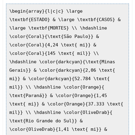
\begin{array}{l|c|c} \large
\textbf{ESTADO} & \large \textbf{CASOS} &
\large \textbf{MORTES} \\ \hdashline
\color{Coral}{\text{São Paulo}} &
\color{Coral}{4,24 \text{ mi}} &
\color{Coral}{145 \text{ mil}} \\
\hdashline \color{darkcyan}{\text{Minas
Gerais}} & \color{darkcyan}{2,06 \text{
mi}} & \color{darkcyan}{52.784 \text{
mil}} \\ \hdashline \color{Orange}{
\text{Paraná}} & \color{Orange}{1,45
\text{ mi}} & \color{Orange}{37.333 \text{
mil}} \\ \hdashline \color{OliveDrab}{
\text{Rio Grande do Sul}} &
\color{OliveDrab}{1,41 \text{ mi}} &