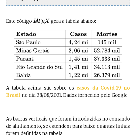
Este código
gera a tabela abaixo:
L
A
T
E
X
Estado
Casos
Mortes
São Paulo
4
,
24
mi
145
mil
Minas Ger
ã
á
A tabela acima são sobre os
casos da Covid-19 no
Brasil
no dia 28/08/2021. Dados fornecido pelo Google.
As barras verticais que foram introduzidas no comando
de alinhamento, se estendem para baixo quantas linhas
forem definidas na tabela.