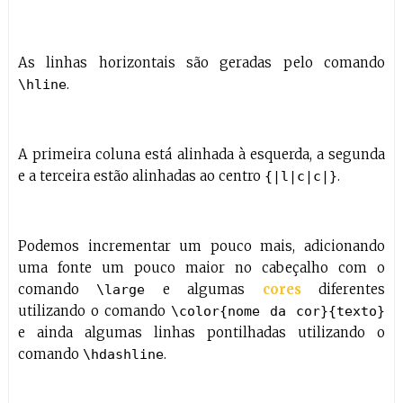
As linhas horizontais são geradas pelo comando
.
\hline
A primeira coluna está alinhada à esquerda, a segunda
e a terceira estão alinhadas ao centro
.
{|l|c|c|}
Podemos incrementar um pouco mais, adicionando
uma fonte um pouco maior no cabeçalho com o
comando
e algumas
cores
diferentes
\large
utilizando o comando
\color{nome da cor}{texto}
e ainda algumas linhas pontilhadas utilizando o
comando
.
\hdashline