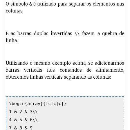
O símbolo
é utilizado para separar os elementos nas
&
colunas.
E as barras duplas invertidas
fazem a quebra de
\\
linha.
Utilizando o mesmo exemplo acima, se adicionarmos
barras verticais nos comandos de alinhamento,
obteremos linhas verticais separando as colunas:
\begin{array}{|c|c|c|}
1 & 2 & 3\\
4 & 5 & 6\\
7 & 8 & 9