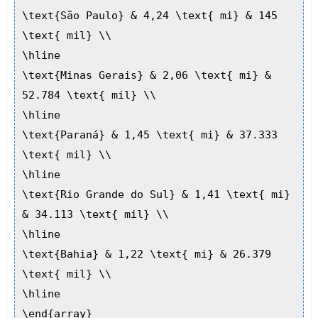
\text{São Paulo} & 4,24 \text{ mi} & 145
\text{ mil} \\
\hline
\text{Minas Gerais} & 2,06 \text{ mi} &
52.784 \text{ mil} \\
\hline
\text{Paraná} & 1,45 \text{ mi} & 37.333
\text{ mil} \\
\hline
\text{Rio Grande do Sul} & 1,41 \text{ mi}
& 34.113 \text{ mil} \\
\hline
\text{Bahia} & 1,22 \text{ mi} & 26.379
\text{ mil} \\
\hline
\end{array}