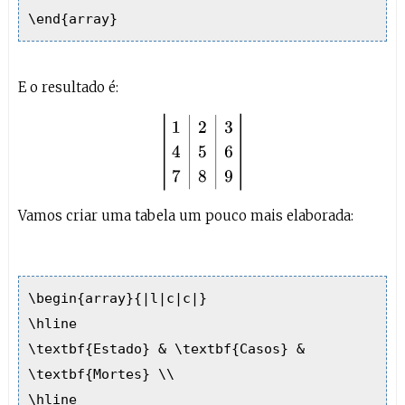
\end{array}
E o resultado é:
1
2
3
4
5
6
7
8
9
Vamos criar uma tabela um pouco mais elaborada:
\begin{array}{|l|c|c|}
\hline
\textbf{Estado} & \textbf{Casos} &
\textbf{Mortes} \\
\hline