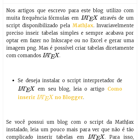
Nos artigos que escrevo para este blog utilizo com
muita frequência fórmulas em
através de um
L
A
T
E
X
script disponibilizado pela
MathJax
. Invariavelmente
preciso inseir tabelas simples e sempre acabava por
optar em fazer no Inkscape ou no Excel e gerar uma
imagem png. Mas é possível criar tabelas diretamente
com comandos
.
L
A
T
E
X
Se deseja instalar o script interpretador de
em seu blog, leia o artigo
Como
L
A
T
E
X
inserir
no Blogger
.
L
A
T
E
X
Se você possui um blog com o script da MathJax
instalado, leia um pouco mais para ver que não é tão
complicado inserir tabelas em
. Para isso,
L
A
T
E
X