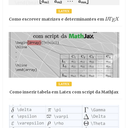
LATEX
Como escrever matrizes e determinantes em
L
A
T
E
X
LATEX
Como inserir tabela em Latex com script da MathJax