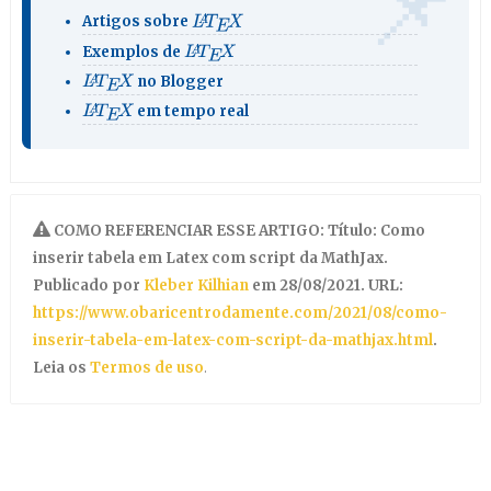
L
A
T
E
X
Artigos sobre
L
A
T
E
X
Exemplos de
L
A
T
E
X
no Blogger
L
A
T
E
X
em tempo real
COMO REFERENCIAR ESSE ARTIGO: Título: Como
inserir tabela em Latex com script da MathJax.
Publicado por
Kleber Kilhian
em 28/08/2021. URL:
https://www.obaricentrodamente.com/2021/08/como-
inserir-tabela-em-latex-com-script-da-mathjax.html
.
Leia os
Termos de uso
.