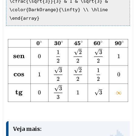
\cfrac{\sqrt{3}}{3} & 1 & \sqrt{3} &
\color{DarkOrange}{\infty} \\ \hline
\end{array}
0
∘
30
∘
45
∘
60
∘
90
∘
s
e
n
0
1
2
2
2
3
2
1
c
o
s
1
3
2
2
2
1
2
0
t
g
0
Veja mais: