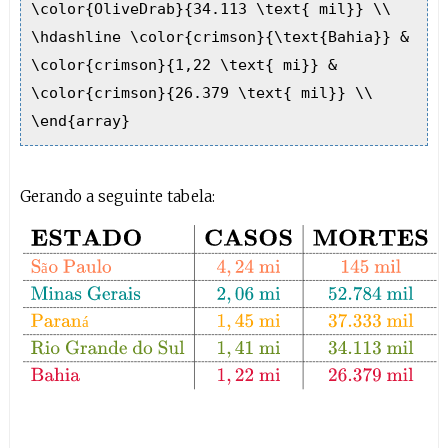
\color{OliveDrab}{34.113 \text{ mil}} \\
\hdashline \color{crimson}{\text{Bahia}} &
\color{crimson}{1,22 \text{ mi}} &
\color{crimson}{26.379 \text{ mil}} \\
\end{array}
Gerando a seguinte tabela:
ESTADO
CASOS
MORTES
São Paulo
4
,
24
mi
145
mil
Minas G
ã
á