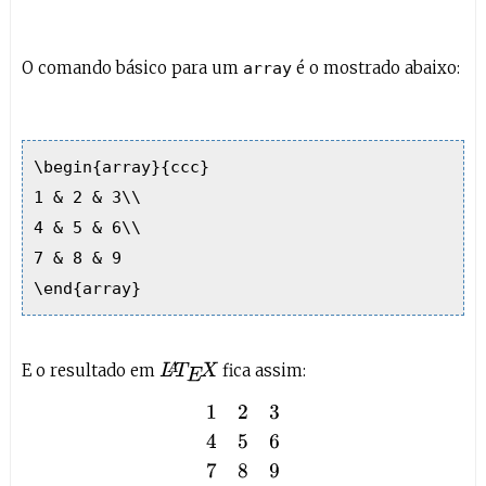
O comando básico para um
é o mostrado abaixo:
array
\begin{array}{ccc}
1 & 2 & 3\\
4 & 5 & 6\\
7 & 8 & 9
\end{array}
E o resultado em
fica assim:
L
A
T
E
X
1
2
3
4
5
6
7
8
9