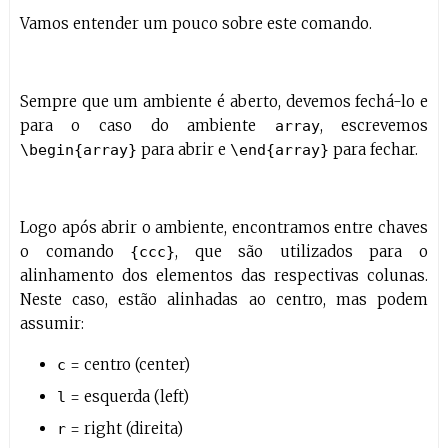
Vamos entender um pouco sobre este comando.
Sempre que um ambiente é aberto, devemos fechá-lo e
para o caso do ambiente
, escrevemos
array
para abrir e
para fechar.
\begin{array}
\end{array}
Logo após abrir o ambiente, encontramos entre chaves
o comando
, que são utilizados para o
{ccc}
alinhamento dos elementos das respectivas colunas.
Neste caso, estão alinhadas ao centro, mas podem
assumir:
= centro (center)
c
= esquerda (left)
l
= right (direita)
r