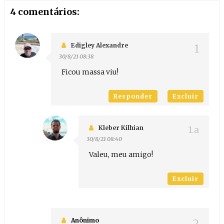
4 comentários:
Edigley Alexandre
30/8/21 08:38
Ficou massa viu!
Responder
Excluir
Kleber Kilhian
30/8/21 08:40
Valeu, meu amigo!
Excluir
Anônimo