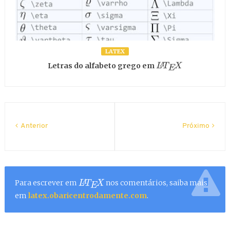
LATEX
Letras do alfabeto grego em
L
A
T
E
X
Anterior
Próximo
Para escrever em
nos comentários, saiba mais
L
A
T
E
X
em
latex.obaricentrodamente.com
.