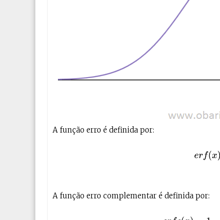
A função erro é definida por:
(1)
e
A função erro complementar é definida por:
(2)
e
r
f
c
(
x
)