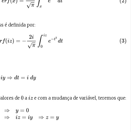
s é definida por:
−
i
e
r
f
(
i
z
)
=
−
2
i
π
∫
0
i
z
e
−
t
2
d
t
t
=
i
y
⇒
d
t
=
i
d
y
alores de
a
e com a mudança de variável, teremos que:
0
i
z
y
=
0
se
t
=
i
z
⇒
i
z
=
i
y
⇒
z
=
y