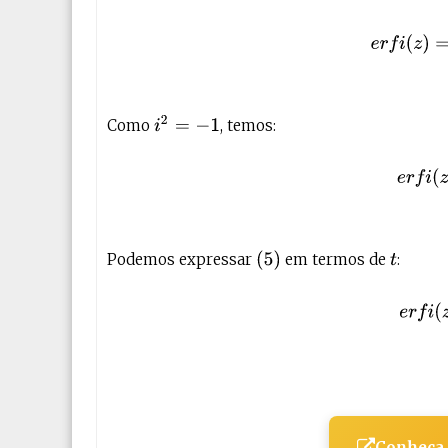
(4)
e
r
f
(
i
2
=
−
1
Como
, temos:
(5)
e
(
5
)
Podemos expressar
em termos de
:
t
(6)
e
Conheça 