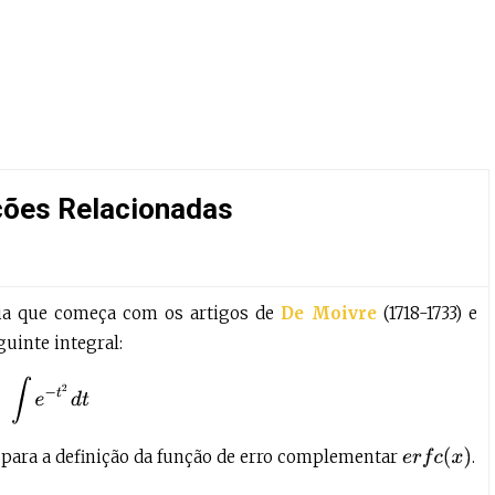
ções Relacionadas
ia que começa com os artigos de
De Moivre
(1718-1733) e
guinte integral:
∫
e
−
t
2
d
t
e
r
f
c
(
x
)
al para a definição da função de erro complementar
.