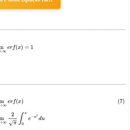
m
x
→
+
∞
e
r
f
(
x
)
=
1
m
x
→
+
∞
2
π
∫
0
x
e
−
u
2
d
u
I
=
2
π
∫
0
+
∞
e
−
u
2
d
u