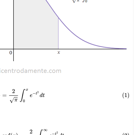
r
f
(
x
)
=
2
π
∫
0
x
e
−
t
2
d
t
=
1
−
e
r
f
(
x
)
=
2
π
∫
x
∞
e
−
t
2
d
t