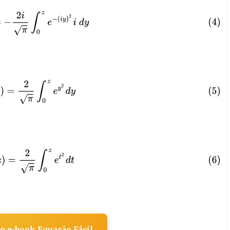
z
)
=
−
2
i
π
∫
0
z
e
−
(
i
y
)
2
i
d
y
r
f
(
z
)
=
2
π
∫
0
z
e
y
2
d
y
r
f
(
z
)
=
2
π
∫
0
z
e
t
2
d
t
o e-book Equação Fácil