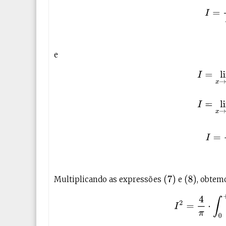
e
(8)
I
=
lim
x
→
+
∞
e
r
f
(
x
)
I
=
li
(
7
)
(
8
)
Multiplicando as expressões
e
, obtem
(9)
I
2
=
4
π
⋅
∫
0
+
∞
e
−
u
2
d
u
⋅
∫
0
+