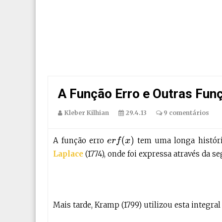
A Função Erro e Outras Fun
Kleber Kilhian
29.4.13
9 comentários
e
r
f
(
x
)
A função erro
tem uma longa histór
Laplace
(1774), onde foi expressa através da se
Mais tarde, Kramp (1799) utilizou esta integr