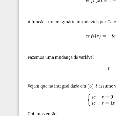
A função erro imaginário introduzida por Gaus
(3)
e
r
f
(
z
)
=
Fazemos uma mudança de variável:
(
3
)
Vejam que na integral dada em
,
assume v
t
{
se
t
=
0
⇒
Obtemos então: