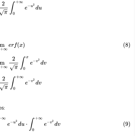
m
x
→
+
∞
2
π
∫
0
x
e
−
v
2
d
v
I
=
2
π
∫
0
+
∞
e
−
v
2
d
v
os:
∞
e
−
v
2
d
v
I
2
=
4
π
⋅
∫
0
+
∞
∫
0
+
∞
e
−
u
2
−
v
2
d
u
d
v