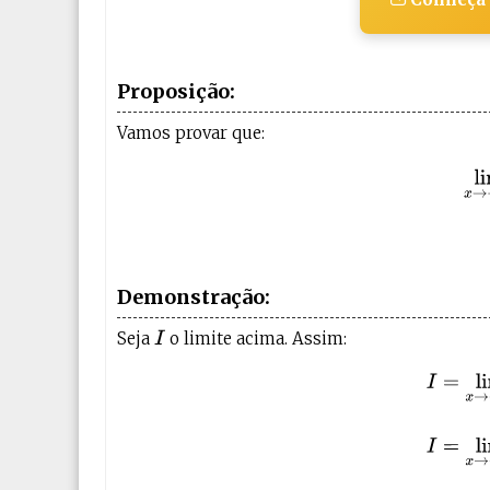
Proposição:
Vamos provar que:
li
Demonstração:
Seja
o limite acima. Assim:
I
(7)
I
=
lim
x
→
+
∞
e
r
f
(
x
)
I
=
li