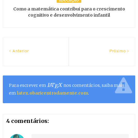
EDUCAÇÃO
Como a matemática contribui para o crescimento
cognitivo e desenvolvimento infantil
Anterior
Próximo
Para escrever em
nos comentários, saiba mais
L
A
T
E
X
em
latex.obaricentrodamente.com
.
4 comentários: