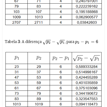
Tabela
: A diferença
, para
p
2
−
p
1
3
p
2
−
p
1
=
6