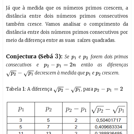
Já que à medida que os números primos crescem, a
distância entre dois números primos consecutivos
também cresce. Vamos analisar o comprimento da
distância entre dois números primos consecutivos por
meio da diferença entre as suas raízes quadradas.
Conjectura (Sebá
):
3
Se
e
forem dois primos
p
1
p
2
consecutivos e
então as diferenças
p
2
−
p
1
=
2
n
decrescem à medida que
e
crescem.
p
2
−
p
1
p
1
p
2
Tabela
: A diferença
, para
p
2
−
p
1
1
p
2
−
p
1
=
2