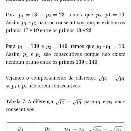
Para
e
, temos que
.
p
1
=
13
p
2
=
23
p
2
–
p
1
=
10
Assim,
e
não são consecutivos porque existem os
p
1
p
2
primos
e
entre os primos
e
.
17
19
13
23
.
Para
e
, temos que
.
p
2
=
149
p
1
=
139
p
2
–
p
1
=
10
Assim,
e
são consecutivos porque não existe
p
1
p
2
nenhum primo entre os primos
e
.
149
139
Vejamos o comportamento da diferença
p
2
−
p
1
se
e
não forem consecutivos:
p
1
p
2
Tabela
: A diferença
para
e
não-
7
p
2
−
p
1
p
1
p
2
consecutivos