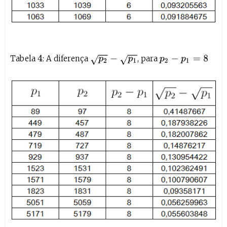
Tabela
: A diferença
, para
4
p
2
−
p
1
p
2
−
p
1
=
8