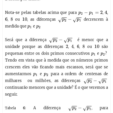
Nota-se pelas tabelas acima que para
,
,
4
p
2
−
p
1
=
2
,
ou
, as diferenças
decrescem à
p
2
−
p
1
6
8
10
medida que
e
p
1
p
2
Será que a diferença
é menor que a
p
2
−
p
1
unidade porque as diferenças
,
,
,
ou
são
4
2
6
8
10
pequenas entre os dois primos consecutivos
e
?
p
1
p
2
Tendo em vista que à medida que os números primos
crescem eles vão ficando mais escassos, será que se
aumentarmos
e
para a ordem de centenas de
p
1
p
2
milhares ou milhões, as diferenças
p
2
−
p
1
continuarão menores que a unidade? É o que veremos a
seguir.
A diferença
, para
p
2
−
p
1
Tabela
:
6