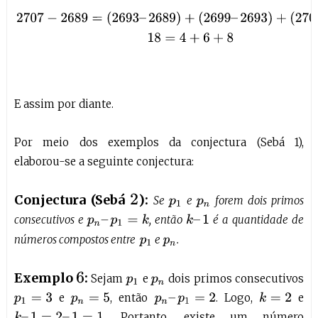
2707
−
2689
=
(
2693
–
2689
)
+
(
2699
–
2693
)
+
(
2707
–
2699
)
18
E assim por diante.
Por meio dos exemplos da conjectura (Sebá 1),
elaborou-se a seguinte conjectura:
Conjectura (Sebá
):
2
Se
e
forem dois primos
p
1
p
n
consecutivos e
, então
é a quantidade de
p
n
–
p
1
=
k
k
–
1
números compostos entre
e
.
p
1
p
n
Exemplo
:
6
Sejam
e
dois primos consecutivos
p
1
p
n
e
, então
. Logo,
e
k
=
2
p
1
=
3
p
n
=
5
p
n
–
p
1
=
2
. Portanto, existe um número
k
–
1
=
2
–
1
=
1