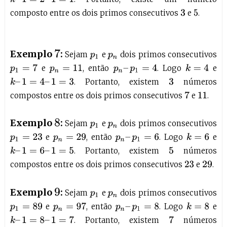
composto entre os dois primos consecutivos
e
.
3
5
Exemplo
:
7
Sejam
e
dois primos consecutivos
p
1
p
n
e
, então
. Logo
e
p
1
=
7
p
n
–
p
1
=
4
k
=
4
p
n
=
11
. Portanto, existem
números
k
–
1
=
4
–
1
=
3
3
compostos entre os dois primos consecutivos
e
.
7
11
Exemplo
:
8
Sejam
e
dois primos consecutivos
p
1
p
n
e
, então
. Logo
e
k
=
6
p
1
=
23
p
n
=
29
p
n
–
p
1
=
6
. Portanto, existem
números
k
–
1
=
6
–
1
=
5
5
compostos entre os dois primos consecutivos
e
.
23
29
Exemplo
:
9
Sejam
e
dois primos consecutivos
p
1
p
n
e
, então
. Logo
e
p
n
=
97
k
=
8
p
1
=
89
p
n
–
p
1
=
8
. Portanto, existem
números
k
–
1
=
8
–
1
=
7
7