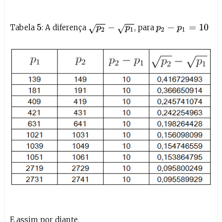
Tabela
: A diferença
, para
p
2
−
p
1
5
p
2
−
p
1
=
10
E assim por diante.