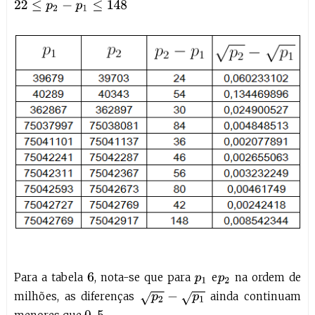
22
≤
p
2
−
p
1
≤
148
Para a tabela
, nota-se que para
e
na ordem de
6
p
1
p
2
milhões, as diferenças
ainda continuam
p
2
−
p
1