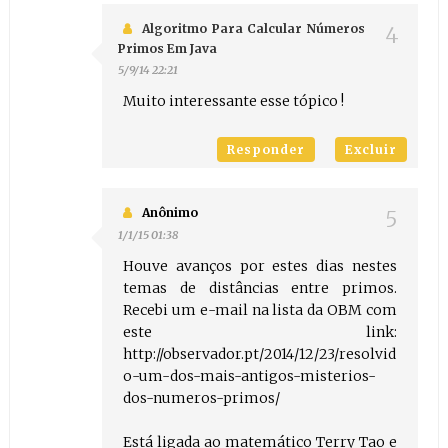
Algoritmo Para Calcular Números
Primos Em Java
5/9/14 22:21
Muito interessante esse tópico !
Responder
Excluir
Anônimo
1/1/15 01:38
Houve avanços por estes dias nestes
temas de distâncias entre primos.
Recebi um e-mail na lista da OBM com
este link:
http://observador.pt/2014/12/23/resolvid
o-um-dos-mais-antigos-misterios-
dos-numeros-primos/
Está ligada ao matemático Terry Tao e