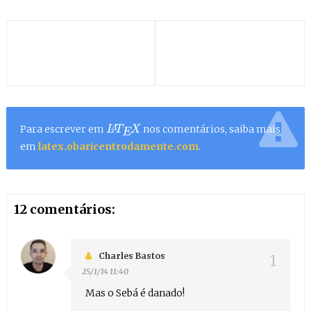
Para escrever em
nos comentários, saiba mais
L
A
T
E
X
em
latex.obaricentrodamente.com
.
12 comentários:
Charles Bastos
25/1/14 11:40
Mas o Sebá é danado!