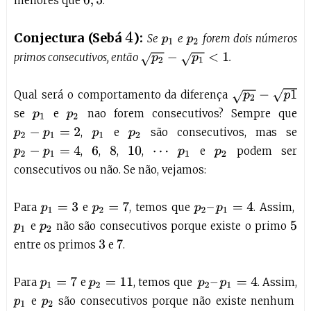
menores que
.
0
,
5
Conjectura (Sebá
):
4
Se
e
forem dois números
p
1
p
2
primos consecutivos, então
.
p
2
−
p
1
<
1
p
2
−
p
1
Qual será o comportamento da diferença
se
e
nao forem consecutivos? Sempre que
p
1
p
2
,
e
são consecutivos, mas se
p
2
−
p
1
=
2
p
1
p
2
,
,
,
,
e
podem ser
p
2
−
p
1
=
4
6
8
10
⋯
p
1
p
2
consecutivos ou não. Se não, vejamos:
Para
e
, temos que
. Assim,
p
2
=
7
p
2
–
p
1
=
4
p
1
=
3
e
não são consecutivos porque existe o primo
p
1
p
2
5
entre os primos
e
.
7
3
Para
e
, temos que
. Assim,
p
1
=
7
p
2
–
p
1
=
4
p
2
=
11
e
são consecutivos porque não existe nenhum
p
1
p
2