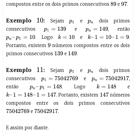
compostos entre os dois primos consecutivos
e
.
97
89
Exemplo
:
10
Sejam
e
dois primos
p
1
p
n
consecutivos
e
, então
p
n
=
149
p
1
=
139
. Logo
e
.
k
=
10
k
–
1
=
10
–
1
=
9
p
n
–
p
1
=
10
Portanto, existem
números compostos entre os dois
9
primos consecutivos
e
.
149
139
Exemplo
:
11
Sejam
e
dois primos
p
1
p
n
consecutivos
e
,
p
1
=
75042769
p
n
=
75042917
então
. Logo
e
p
n
–
p
1
=
148
k
=
148
. Portanto, existem
números
k
–
1
=
148
–
1
=
147
147
compostos entre os dois primos consecutivos
e
.
75042769
75042917
E assim por diante.