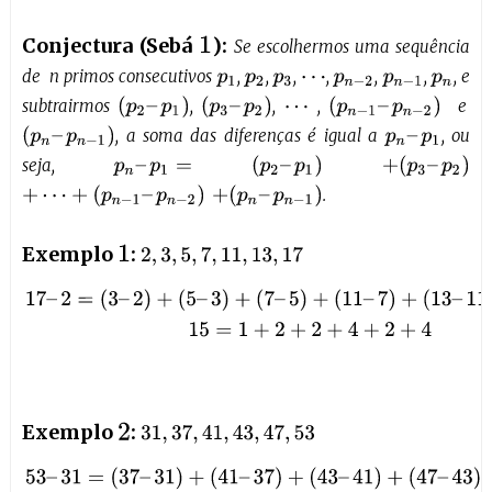
Conjectura (Sebá
):
1
Se escolhermos uma sequência
de n primos consecutivos
,
,
,
,
,
,
, e
p
1
p
2
p
3
⋯
p
n
−
2
p
n
−
1
p
n
(
p
2
–
p
1
)
(
p
3
–
p
2
)
(
p
n
−
1
–
p
n
−
2
)
subtrairmos
,
,
,
e
⋯
(
p
n
–
p
n
−
1
)
, a soma das diferenças é igual a
, ou
p
n
–
p
1
(
p
2
–
p
1
)
+
(
p
3
–
p
2
)
seja,
p
n
–
p
1
=
+
⋯
+
(
p
n
−
1
–
p
n
−
2
)
+
(
p
n
–
p
n
−
1
)
.
Exemplo
:
1
2
,
3
,
5
,
7
,
11
,
13
,
17
17
–
2
=
(
3
–
2
)
+
(
5
–
3
)
+
(
7
–
5
)
+
(
11
–
7
)
+
(
13
–
11
)
+
(
17
–
13
)
15
=
1
+
2
+
Exemplo
:
2
31
,
37
,
41
,
43
,
47
,
53
53
–
31
=
(
37
–
31
)
+
(
41
–
37
)
+
(
43
–
41
)
+
(
47
–
43
)
+
(
53
–
47
)
22
=
6
+
4