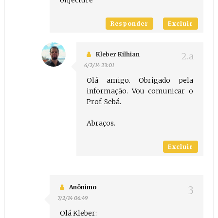
onjecture
Responder
Excluir
Kleber Kilhian
6/2/14 23:01
Olá amigo. Obrigado pela
informação. Vou comunicar o
Prof. Sebá.
Abraços.
Excluir
Anônimo
7/2/14 06:49
Olá Kleber: