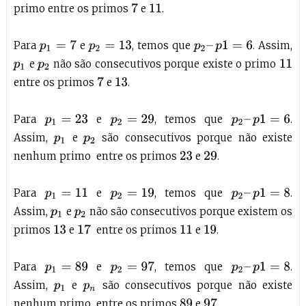
primo entre os primos
e
.
7
11
Para
e
, temos que
. Assim,
p
1
=
7
p
2
=
13
p
2
–
p
1
=
6
e
não são consecutivos porque existe o primo
p
1
p
2
11
entre os primos
e
.
7
13
Para
e
, temos que
.
p
1
=
23
p
2
=
29
p
2
–
p
1
=
6
Assim,
e
são consecutivos porque não existe
p
1
p
2
nenhum primo entre os primos
e
.
23
29
Para
e
, temos que
.
p
1
=
11
p
2
=
19
p
2
–
p
1
=
8
Assim,
e
não são consecutivos porque existem os
p
1
p
2
primos
e
entre os primos
e
.
17
13
11
19
Para
e
, temos que
.
p
2
=
97
p
1
=
89
p
2
–
p
1
=
8
Assim,
e
são consecutivos porque não existe
p
1
p
n
nenhum primo entre os primos
e
.
97
89