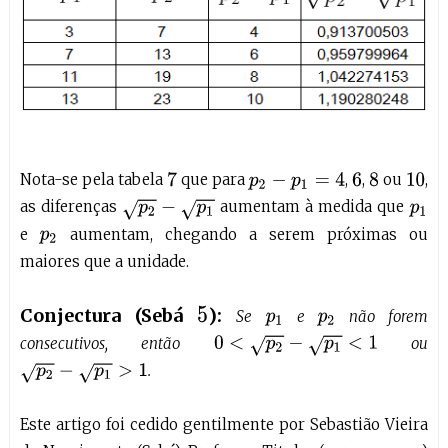
Nota-se pela tabela
que para
,
,
ou
,
7
p
2
−
p
1
=
4
6
8
10
as diferenças
aumentam à medida que
p
2
−
p
1
p
1
e
aumentam, chegando a serem próximas ou
p
2
maiores que a unidade.
Conjectura (Sebá
):
5
Se
e
não forem
p
1
p
2
consecutivos, então
ou
0
<
p
2
−
p
1
<
1
.
p
2
−
p
1
>
1
Este artigo foi cedido gentilmente por Sebastião Vieira