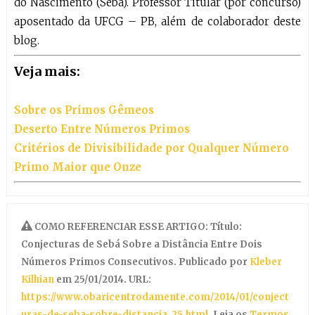
do Nascimento (Sebá). Professor Titular (por concurso)
aposentado da UFCG – PB, além de colaborador deste
blog.
Veja mais:
Sobre os Primos Gêmeos
Deserto Entre Números Primos
Critérios de Divisibilidade por Qualquer Número
Primo Maior que Onze
COMO REFERENCIAR ESSE ARTIGO: Título:
Conjecturas de Sebá Sobre a Distância Entre Dois
Números Primos Consecutivos. Publicado por
Kleber
Kilhian
em 25/01/2014. URL:
https://www.obaricentrodamente.com/2014/01/conject
uras-de-seba-sobre-distancia_25.html
. Leia os
Termos