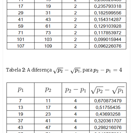
Tabela
: A diferença
, para
p
2
−
p
1
p
2
−
p
1
=
4
2