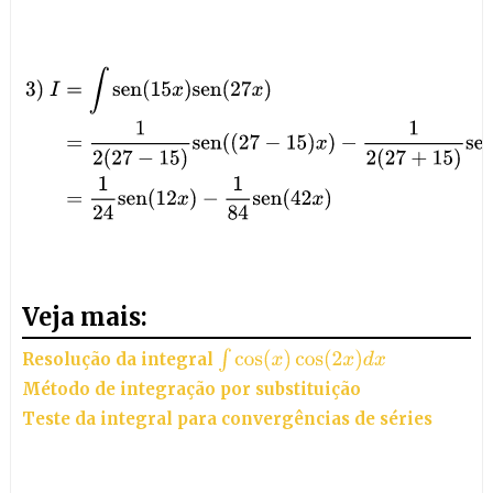
3
)
I
=
∫
sen
(
15
x
)
sen
(
27
x
)
=
1
2
(
27
−
15
)
sen
(
(
27
−
15
)
x
)
−
1
2
(
27
+
15
)
s
Veja mais:
∫
cos
(
x
)
cos
(
2
x
)
d
x
Resolução da integral
Método de integração por substituição
Teste da integral para convergências de séries