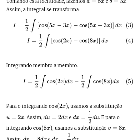
Tomando esta identidade, fazemos
e
.
b
=
3
x
a
=
5
x
Assim, a integral se transforma:
(3)
I
=
1
2
∫
[
cos
(
5
x
−
3
x
)
−
cos
(
5
x
+
3
x
)
]
d
x
(4)
I
=
1
2
∫
[
cos
(
2
x
)
−
cos
(
8
x
)
]
Integrando membro a membro:
(5)
I
=
1
2
∫
cos
(
2
x
)
d
x
−
1
2
∫
cos
(
8
x
)
d
x
cos
(
2
x
)
Para o integrando
, usamos a substituição
d
x
=
1
2
d
u
. Assim,
e
. E para o
d
u
=
2
d
x
u
=
2
x
cos
(
8
x
)
integrando
, usamos a substituição
.
v
=
8
x
d
x
=
1
8
d
v
Assim,
e
:
d
v
=
8
d
x