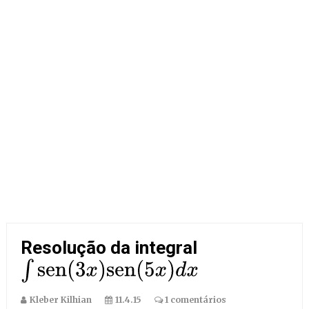
Resolução da integral
∫
sen
(
3
x
)
sen
(
5
x
)
d
x
Kleber Kilhian
11.4.15
1 comentários