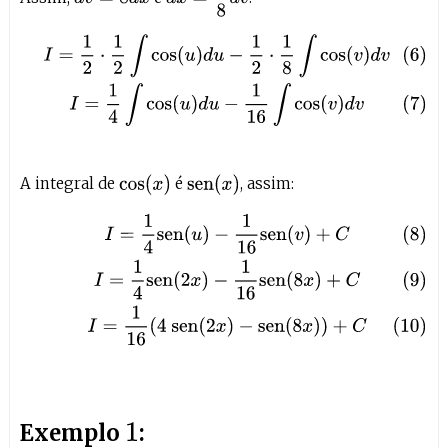
(6)
I
=
1
2
⋅
1
2
∫
cos
(
u
)
d
u
−
1
2
⋅
1
8
∫
cos
(
v
)
d
v
(7)
I
=
1
4
∫
cos
(
u
)
d
u
−
1
16
∫
cos
cos
(
x
)
sen
(
x
)
A integral de
é
, assim:
(8)
I
=
1
4
sen
(
u
)
−
1
16
sen
(
v
)
+
C
(9)
I
=
1
4
sen
(
2
x
)
−
1
16
sen
(
8
x
)
+
C
(10
Exemplo
:
1