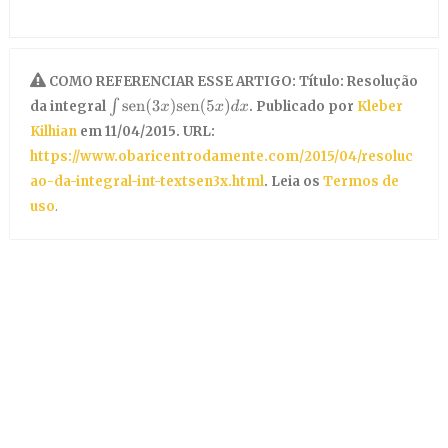
COMO REFERENCIAR ESSE ARTIGO: Título: Resolução
∫
sen
(
3
x
)
sen
(
5
x
)
d
x
da integral
. Publicado por
Kleber
Kilhian
em 11/04/2015. URL:
https://www.obaricentrodamente.com/2015/04/resoluc
ao-da-integral-int-textsen3x.html
. Leia os
Termos de
uso
.