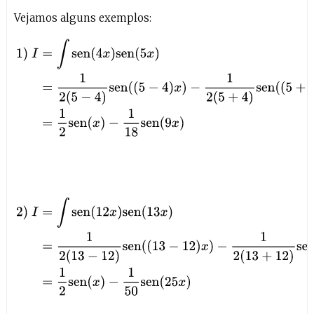
Vejamos alguns exemplos:
1
)
I
=
∫
sen
(
4
x
)
sen
(
5
x
)
=
1
2
(
5
−
4
)
sen
(
(
5
−
4
)
x
)
−
1
2
(
5
+
4
)
sen
(
(
5
+
4
)
2
)
I
=
∫
sen
(
12
x
)
sen
(
13
x
)
=
1
2
(
13
−
12
)
sen
(
(
13
−
12
)
x
)
−
1
2
(
13
+
12
)
s