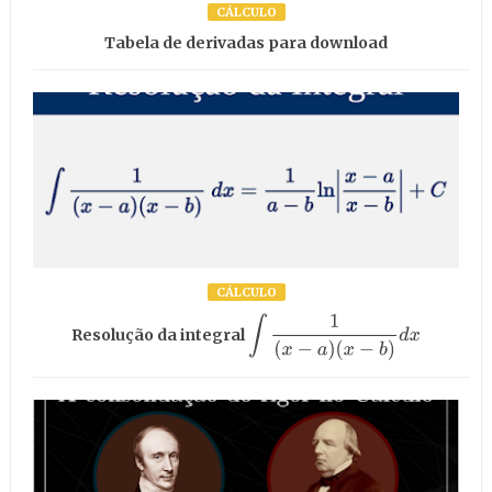
CÁLCULO
Tabela de derivadas para download
CÁLCULO
∫
1
(
x
−
a
)
(
x
−
b
)
d
x
Resolução da integral