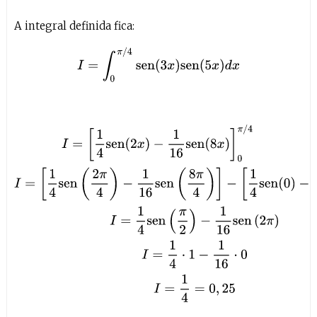
A integral definida fica:
I
=
∫
0
π
/
4
sen
(
3
x
)
sen
(
5
x
)
d
x
I
=
[
1
4
sen
(
2
x
)
−
1
16
sen
(
8
x
)
]
0
π
/
4
I
=
[
1
4
sen
(
2
π
4
)
−
1
16
sen
(
8
π
4
)
]
−