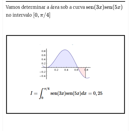
sen
(
3
x
)
sen
(
5
x
)
Vamos determinar a área sob a curva
[
0
,
π
/
4
]
no intervalo