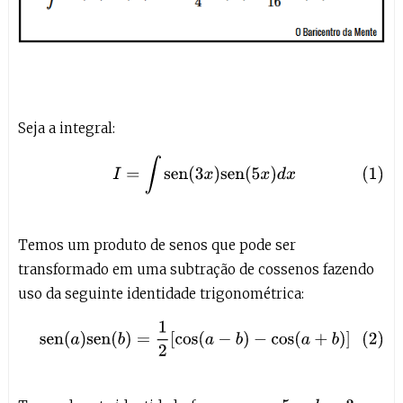
Seja a integral:
(1)
I
=
∫
sen
(
3
x
)
sen
(
5
x
)
d
x
Temos um produto de senos que pode ser
transformado em uma subtração de cossenos fazendo
uso da seguinte identidade trigonométrica:
(2)
sen
(
a
)
sen
(
b
)
=
1
2
[
cos
(
a
−
b
)
−
cos
(
a
+
b
)
]