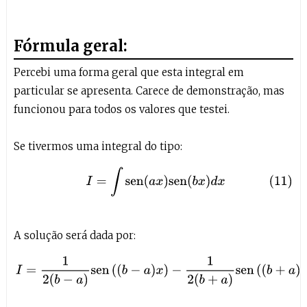
Fórmula geral:
Percebi uma forma geral que esta integral em
particular se apresenta. Carece de demonstração, mas
funcionou para todos os valores que testei.
Se tivermos uma integral do tipo:
(11)
I
=
∫
sen
(
a
x
)
sen
(
b
x
)
d
x
A solução será dada por:
(12)
I
=
1
2
(
b
−
a
)
sen
(
(
b
−
a
)
x
)
−
1
2
(
b
+
a
)
sen
(
(
b
+
a
)
)