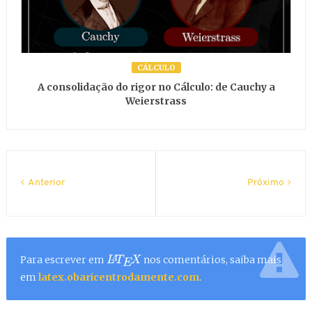
CÁLCULO
A consolidação do rigor no Cálculo: de Cauchy a
Weierstrass
Anterior
Próximo
Para escrever em
nos comentários, saiba mais
L
A
T
E
X
em
latex.obaricentrodamente.com
.