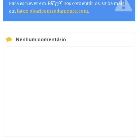
Para escrever em
nos comentários, saiba mais
L
A
T
E
X
em
latex.obaricentrodamente.com
.
Nenhum comentário