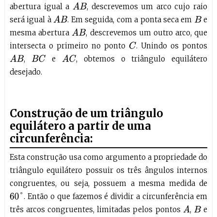
abertura igual a
, descrevemos um arco cujo raio
A
B
será igual à
. Em seguida, com a ponta seca em
e
A
B
B
mesma abertura
, descrevemos um outro arco, que
A
B
intersecta o primeiro no ponto
. Unindo os pontos
C
,
e
, obtemos o triângulo equilátero
A
B
B
C
A
C
desejado.
Construção de um triângulo
equilátero a partir de uma
circunferência:
Esta construção usa como argumento a propriedade do
triângulo equilátero possuir os três ângulos internos
congruentes, ou seja, possuem a mesma medida de
. Então o que fazemos é dividir a circunferência em
60
°
três arcos congruentes, limitadas pelos pontos
,
e
A
B