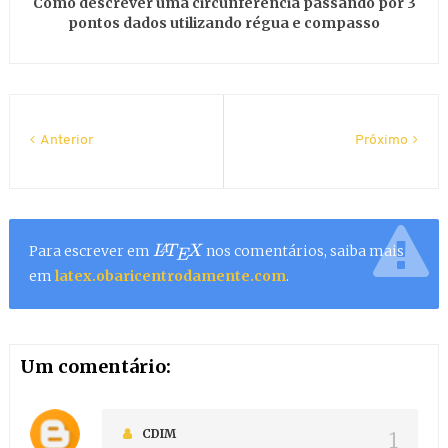
Como descrever uma circunferência passando por 3
pontos dados utilizando régua e compasso
Anterior
Próximo
Para escrever em
nos comentários, saiba mais
L
A
T
E
X
em
latex.obaricentrodamente.com
.
Um comentário:
CDIM