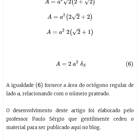
A
=
a
2
2
(
2
+
2
)
A
=
a
2
(
2
2
+
2
)
A
=
a
2
2
(
2
+
1
)
(6)
A
=
2
a
2
δ
S
(
6
)
A igualdade
fornece a área do octógono regular de
lado
, relacionando com o número prateado.
a
O desenvolvimento deste artigo foi elaborado pelo
professor Paulo Sérgio que gentilmente cedeu o
material para ser publicado aqui no blog.