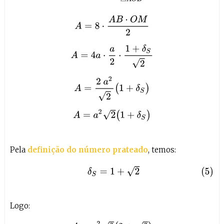
Pela
definição do número prateado
, temos:
(5)
δ
S
=
1
+
2
Logo: