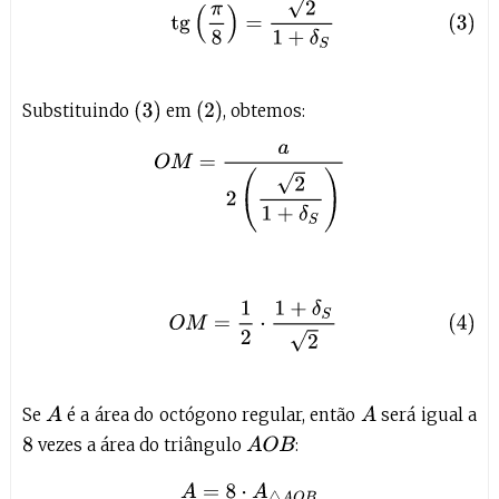
(3)
tg
(
π
8
)
=
2
1
+
δ
S
(
3
)
(
2
)
Substituindo
em
, obtemos:
O
M
=
a
2
(
2
1
+
δ
S
)
(4)
O
M
=
1
2
⋅
1
+
δ
S
2
Se
é a área do octógono regular, então
será igual a
A
A
vezes a área do triângulo
:
A
O
B
8
A
=
8
⋅
A
△
A
O
B
A
=
8
⋅
A
B
⋅
O
M
2
A
=
4
a
⋅
a
2
⋅
1
+
δ
S
2
A
=
2
a
2
2
(
1
+
δ
S
)
A