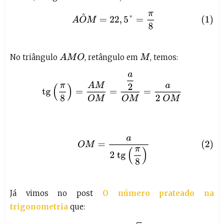
(1)
A
O
^
M
=
22
,
5
°
=
π
8
No triângulo
, retângulo em
, temos:
A
M
O
M
tg
(
π
8
)
=
A
M
O
M
=
a
2
O
M
=
a
2
O
M
(2)
O
M
=
a
2
tg
(
π
8
)
Já vimos no post
O número prateado na
trigonometria
que: