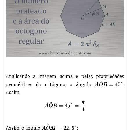
Analisando a imagem acima e pelas propriedades
A
O
^
B
=
45
°
geométricas do octógono, o ângulo
.
Assim:
A
O
^
B
=
45
°
=
π
4
A
O
^
M
=
22
,
5
°
Assim, o ângulo
: