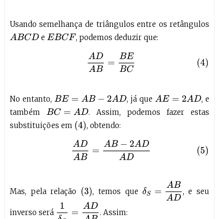
Usando semelhança de triângulos entre os retângulos
e
, podemos deduzir que:
A
B
C
D
E
B
C
F
(4)
A
D
A
B
=
B
E
B
C
No entanto,
, já que
, e
B
E
=
A
B
−
2
A
D
A
E
=
2
A
D
também
. Assim, podemos fazer estas
B
C
=
A
D
(
4
)
substituições em
, obtendo:
(5)
A
D
A
B
=
A
B
−
2
A
D
A
D
δ
S
=
A
B
A
D
(
3
)
Mas, pela relação
, temos que
, e seu
1
δ
S
=
A
D
A
B
inverso será
. Assim: