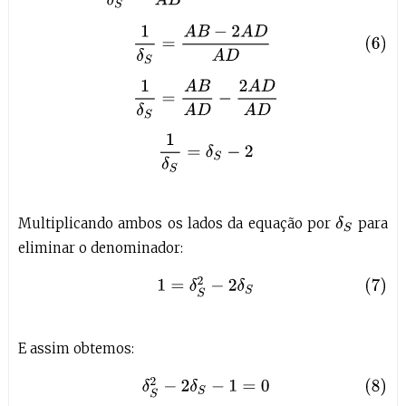
(6)
1
δ
S
=
A
B
−
2
A
D
A
D
1
δ
S
=
A
B
A
D
−
2
A
D
A
D
1
δ
S
=
δ
S
−
2
Multiplicando ambos os lados da equação por
para
δ
S
eliminar o denominador:
(7)
1
=
δ
S
2
−
2
δ
S
E assim obtemos:
(8)
δ
S
2
−
2
δ
S
−
1
=
0