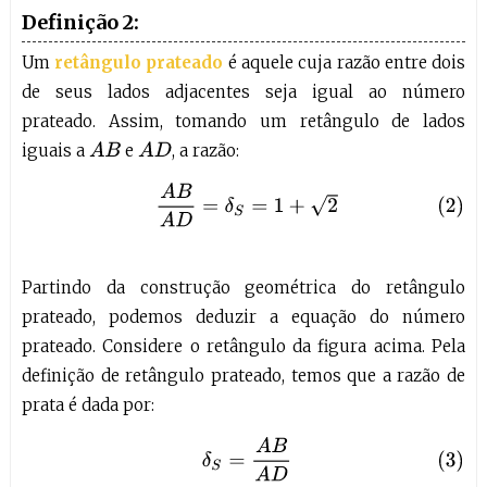
Definição 2:
Um
retângulo prateado
é aquele cuja razão entre dois
de seus lados adjacentes seja igual ao número
prateado. Assim, tomando um retângulo de lados
iguais a
e
, a razão:
A
B
A
D
(2)
A
B
A
D
=
δ
S
=
1
+
2
Partindo da construção geométrica do retângulo
prateado, podemos deduzir a equação do número
prateado. Considere o retângulo da figura acima. Pela
definição de retângulo prateado, temos que a razão de
prata é dada por:
(3)
δ
S
=
A
B
A
D