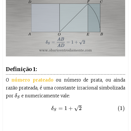
Definição 1:
O
número prateado
ou número de prata, ou ainda
razão prateada, é uma constante irracional simbolizada
por
e numericamente vale:
δ
S
(1)
δ
S
=
1
+
2