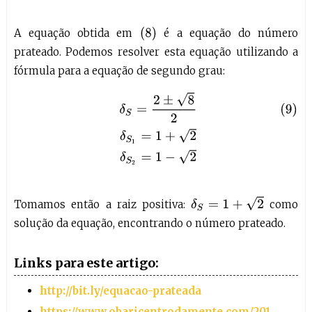
(
8
)
A equação obtida em
é a equação do número
prateado. Podemos resolver esta equação utilizando a
fórmula para a equação de segundo grau:
(9)
δ
S
=
2
±
8
2
δ
S
1
=
1
+
2
δ
S
2
=
1
−
2
δ
S
=
1
+
2
Tomamos então a raiz positiva:
como
solução da equação, encontrando o número prateado.
Links para este artigo:
http://bit.ly/equacao-prateada
https://www.obaricentrodamente.com/201