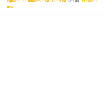
equacao-do-numero-prateado.html
. Leia os
Termos de
uso
.