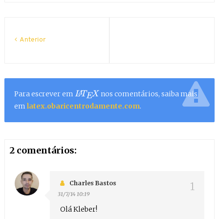
Anterior
Para escrever em
nos comentários, saiba mais
L
A
T
E
X
em
latex.obaricentrodamente.com
.
2 comentários:
Charles Bastos
31/7/14 10:19
Olá Kleber!