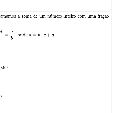
amamos a soma de um número inteiro com uma fração
c
+
d
b
=
a
b
onde
a
=
b
⋅
c
+
d
stos:
s.