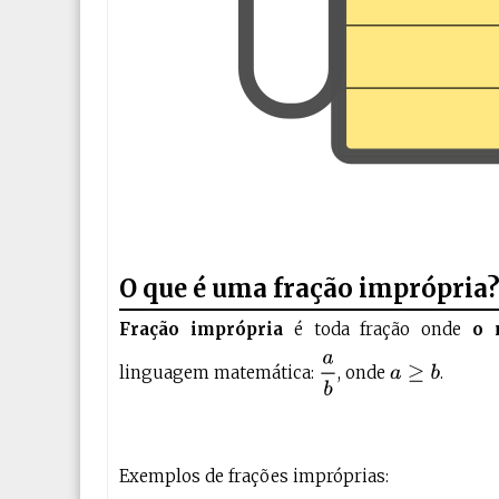
O que é uma fração imprópria
Fração imprópria
é toda fração onde
o 
a
b
linguagem matemática:
, onde
.
a
≥
b
Exemplos de frações impróprias: