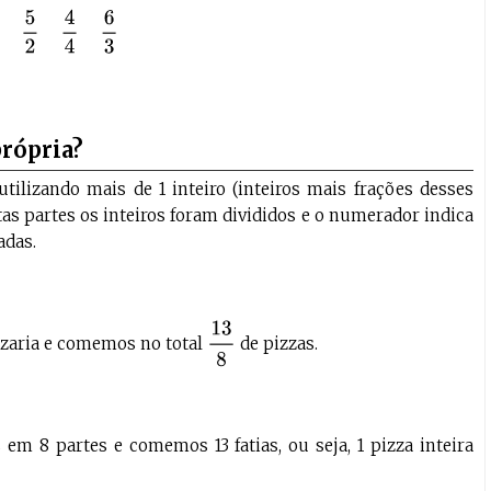
3
2
5
2
4
4
6
3
rópria?
tilizando mais de 1 inteiro (inteiros mais frações desses
as partes os inteiros foram divididos e o numerador indica
adas.
13
8
zaria e comemos no total
de pizzas.
 em 8 partes e comemos 13 fatias, ou seja, 1 pizza inteira