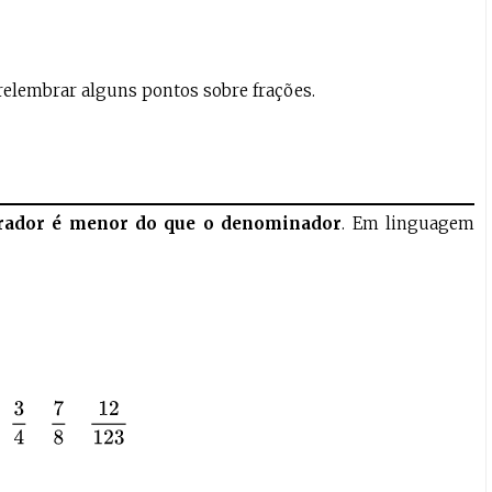
relembrar alguns pontos sobre frações.
ador é menor do que o denominador
. Em linguagem
1
2
3
4
7
8
12
123