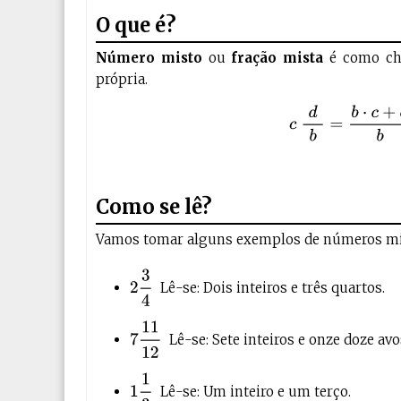
O que é?
Número misto
ou
fração mista
é como ch
própria.
c
d
b
=
b
⋅
Como se lê?
Vamos tomar alguns exemplos de números mi
2
3
4
Lê-se: Dois inteiros e três quartos.
7
11
12
Lê-se: Sete inteiros e onze doze avo
1
1
3
Lê-se: Um inteiro e um terço.