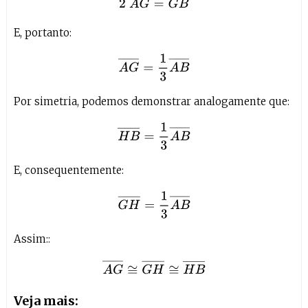
E, portanto:
A
G
¯
=
1
3
A
B
¯
Por simetria, podemos demonstrar analogamente que:
H
B
¯
=
1
3
A
B
¯
E, consequentemente:
G
H
¯
=
1
3
A
B
¯
Assim::
A
G
¯
≅
G
H
¯
≅
H
B
¯
Veja mais: