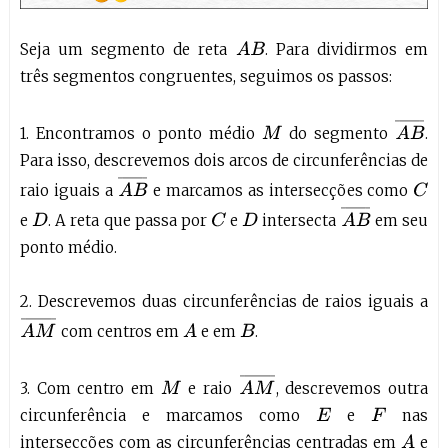
Seja um segmento de reta
. Para dividirmos em
A
B
três segmentos congruentes, seguimos os passos:
A
B
¯
1. Encontramos o ponto médio
do segmento
.
M
Para isso, descrevemos dois arcos de circunferências de
A
B
¯
raio iguais a
e marcamos as intersecções como
C
A
B
¯
e
. A reta que passa por
e
intersecta
em seu
D
C
D
ponto médio.
2. Descrevemos duas circunferências de raios iguais a
A
M
¯
com centros em
e em
.
A
B
A
M
¯
3. Com centro em
e raio
, descrevemos outra
M
circunferência e marcamos como
e
nas
E
F
intersecções com as circunferências centradas em
e
A