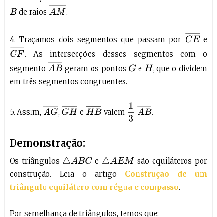
A
M
¯
de raios
.
B
C
E
¯
4. Traçamos dois segmentos que passam por
e
C
F
¯
. As intersecções desses segmentos com o
A
B
¯
segmento
geram os pontos
e
, que o dividem
G
H
em três segmentos congruentes.
1
3
A
B
¯
A
G
¯
G
H
¯
H
B
¯
5. Assim,
,
e
valem
.
Demonstração:
Os triângulos
e
são equiláteros por
△
A
B
C
△
A
E
M
construção. Leia o artigo
Construção de um
triângulo equilátero com régua e compasso
.
Por semelhança de triângulos, temos que: