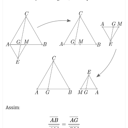
Assim:
A
B
¯
A
M
¯
=
A
G
¯
G
M
¯