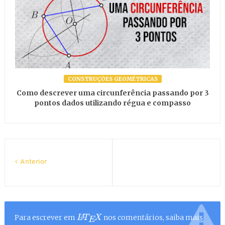
CONSTRUÇÕES GEOMÉTRICAS
Como descrever uma circunferência passando por 3
pontos dados utilizando régua e compasso
Anterior
Para escrever em
nos comentários, saiba mais
L
A
T
E
X