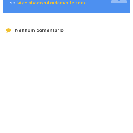
em
latex.obaricentrodamente.com
.
Nenhum comentário