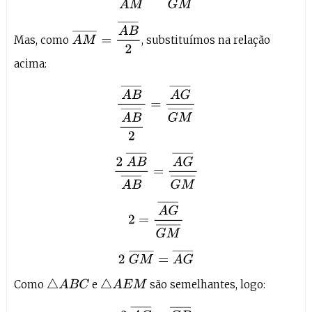
A
M
¯
=
A
B
¯
2
Mas, como
, substituímos na relação
acima:
A
B
¯
A
B
¯
2
=
A
G
¯
G
M
¯
2
A
B
¯
A
B
¯
=
A
G
¯
G
M
¯
2
=
A
G
¯
G
M
¯
2
G
M
¯
=
Como
e
são semelhantes, logo:
△
A
B
C
△
A
E
M
2
A
G
¯
=
G
B
¯