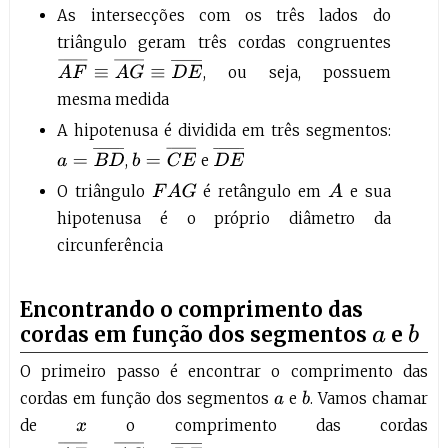
As intersecções com os três lados do
triângulo geram três cordas congruentes
A
F
¯
≡
A
G
¯
≡
D
E
¯
, ou seja, possuem
mesma medida
A hipotenusa é dividida em três segmentos:
b
=
C
E
¯
a
=
B
D
¯
D
E
¯
,
e
O triângulo
é retângulo em
e sua
F
A
G
A
hipotenusa é o próprio diâmetro da
circunferência
Encontrando o comprimento das
cordas em função dos segmentos
e
a
b
O primeiro passo é encontrar o comprimento das
cordas em função dos segmentos
e
. Vamos chamar
b
a
de
o comprimento das cordas
x