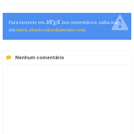
Para escrever em
nos comentários, saiba mais
L
A
T
E
X
em
latex.obaricentrodamente.com
.
Nenhum comentário