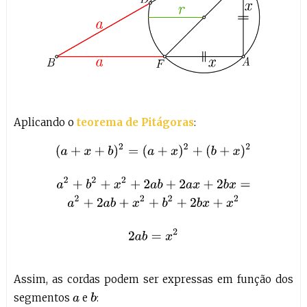
Aplicando o
teorema de Pitágoras
:
(
a
+
x
+
b
)
2
=
(
a
+
x
)
2
+
(
b
+
x
)
2
a
2
+
b
2
+
x
2
+
2
a
b
+
2
a
x
+
2
b
x
=
a
2
+
2
a
b
+
x
Assim, as cordas podem ser expressas em função dos
segmentos
e
:
b
a