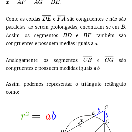
x
=
A
F
¯
=
A
G
¯
=
D
E
¯
.
F
A
¯
D
E
¯
Como as cordas
e
são congruentes e não são
paralelas, ao serem prolongadas, encontram-se em
.
B
B
D
¯
B
F
¯
Assim, os segmentos
e
também são
congruentes e possuem medias iguais a
.
a
C
E
¯
C
G
¯
Analogamente, os segmentos
e
são
congruentes e possuem medidas iguais a
.
b
Assim, podemos representar o triângulo retângulo
como: