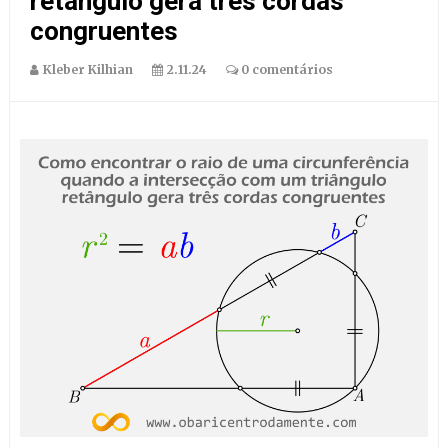
retângulo gera três cordas
congruentes
Kleber Kilhian
2.11.24
0 comentários