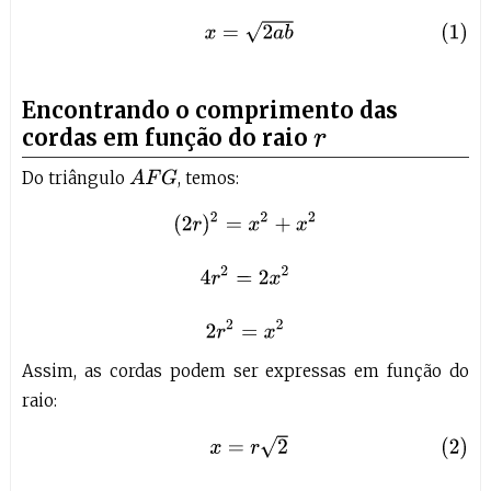
(1)
x
=
2
a
b
Encontrando o comprimento das
cordas em função do raio
r
Do triângulo
, temos:
A
F
G
(
2
r
)
2
=
x
2
+
x
2
4
r
2
=
2
x
2
2
r
2
=
x
2
Assim, as cordas podem ser expressas em função do
raio:
(2)
x
=
r
2