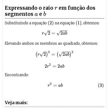
Expressando o raio
em função dos
r
segmentos
e
a
b
(
2
)
(
1
)
Substituindo a equação
na equação
, obtemos:
r
2
=
2
a
b
Elevando ambos os membros ao quadrado, obtemos:
(
r
2
)
2
=
(
2
a
b
)
2
2
r
2
=
2
a
b
Encontrando:
(3)
r
2
=
a
b
Veja mais: