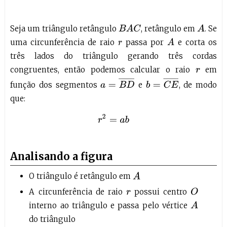
Seja um triângulo retângulo
, retângulo em
. Se
B
A
C
A
uma circunferência de raio
passa por
e corta os
A
r
três lados do triângulo gerando três cordas
congruentes, então podemos calcular o raio
em
r
b
=
C
E
¯
a
=
B
D
¯
função dos segmentos
e
, de modo
que:
r
2
=
a
b
Analisando a figura
O triângulo é retângulo em
A
A circunferência de raio
possui centro
O
r
interno ao triângulo e passa pelo vértice
A
do triângulo